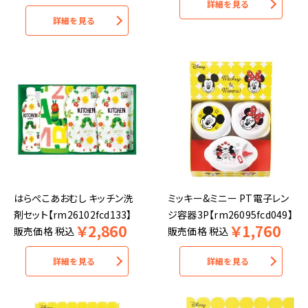
詳細を見る
詳細を見る
はらぺこあおむし キッチン洗
ミッキー&ミニー PT電子レン
剤セット【rm26102fcd133】
ジ容器3P【rm26095fcd049】
￥
2,860
￥
1,760
販売価格
税込
販売価格
税込
詳細を見る
詳細を見る