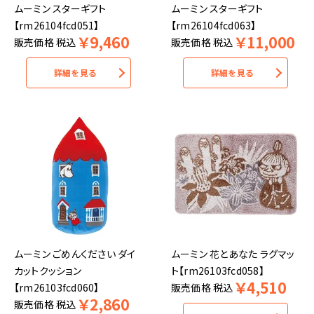
ムーミン スターギフト
ムーミン スターギフト
【rm26104fcd051】
【rm26104fcd063】
￥
9,460
￥
11,000
販売価格
税込
販売価格
税込
詳細を見る
詳細を見る
ムーミン ごめんください ダイ
ムーミン 花とあなた ラグマッ
カットクッション
ト【rm26103fcd058】
￥
4,510
【rm26103fcd060】
販売価格
税込
￥
2,860
販売価格
税込