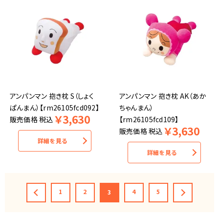
アンパンマン 抱き枕 S（しょく
アンパンマン 抱き枕 AK（あか
ぱんまん）【rm26105fcd092】
ちゃんまん）
￥
3,630
販売価格
税込
【rm26105fcd109】
￥
3,630
販売価格
税込
詳細を見る
詳細を見る
1
2
4
5
3