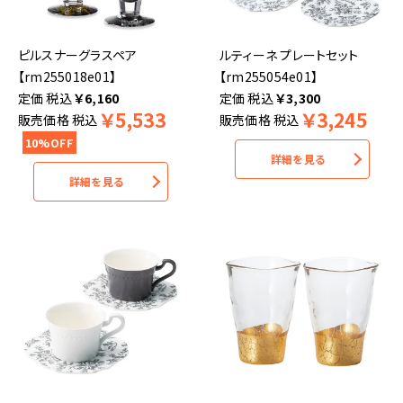
ピルスナーグラスペア
ルティーネ プレートセット
【rm255018e01】
【rm255054e01】
税込
￥
6,160
税込
￥
3,300
￥
5,533
￥
3,245
販売価格
税込
販売価格
税込
10%OFF
詳細を見る
詳細を見る