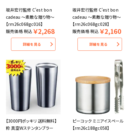
坂井宏行監修 C’est bon
坂井宏行監修 C’est bon
cadeau ～素敵な贈り物～
cadeau ～素敵な贈り物～
【rm26c068gc016】
【rm26c068gc028】
￥
2,268
￥
2,160
販売価格
税込
販売価格
税込
詳細を見る
詳細を見る
【3000円ポッキリ 送料無料】
ピーコック ミニアイスペール
粋 真空Wステンタンブラー
【rm26c188gc058】