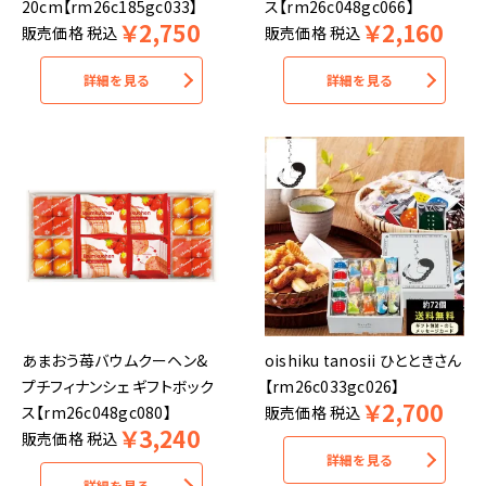
20cm【rm26c185gc033】
ス【rm26c048gc066】
￥
2,750
￥
2,160
販売価格
税込
販売価格
税込
詳細を見る
詳細を見る
あまおう苺バウムクーヘン&
oishiku tanosii ひとときさん
プチフィナンシェ ギフトボック
【rm26c033gc026】
￥
2,700
ス【rm26c048gc080】
販売価格
税込
￥
3,240
販売価格
税込
詳細を見る
詳細を見る