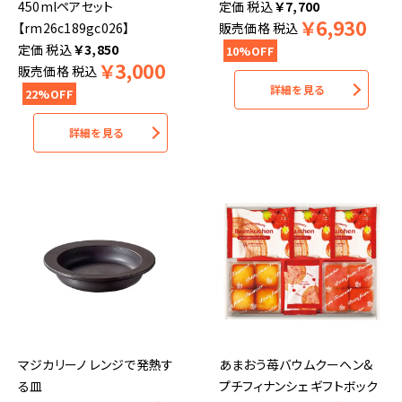
450mlペアセット
税込
￥
7,700
￥
6,930
【rm26c189gc026】
販売価格
税込
税込
￥
3,850
10%OFF
￥
3,000
販売価格
税込
詳細を見る
22%OFF
詳細を見る
マジカリーノ レンジで発熱す
あまおう苺バウムクーヘン&
る皿
プチフィナンシェ ギフトボック