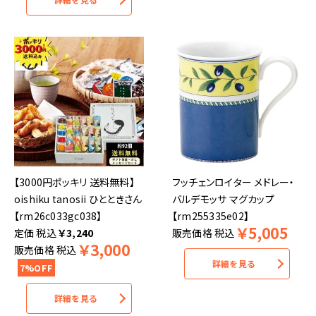
【3000円ポッキリ 送料無料】
フッチェンロイター メドレー・
oishiku tanosii ひとときさん
バルデモッサ マグカップ
【rm26c033gc038】
【rm255335e02】
￥
5,005
税込
￥
3,240
販売価格
税込
￥
3,000
販売価格
税込
詳細を見る
7%OFF
詳細を見る