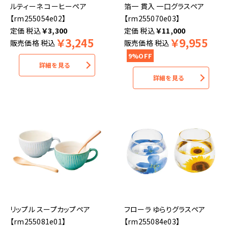
ルティーネ コーヒーペア
箔一 貫入 一口グラスペア
【rm255054e02】
【rm255070e03】
税込
￥
3,300
税込
￥
11,000
￥
3,245
￥
9,955
販売価格
税込
販売価格
税込
9%OFF
詳細を見る
詳細を見る
リップル スープカップペア
フローラ ゆらりグラスペア
【rm255081e01】
【rm255084e03】