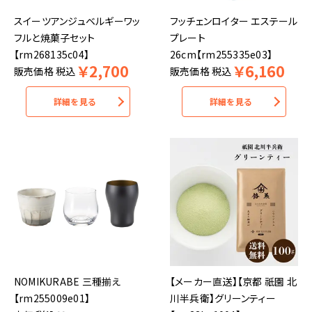
スイーツアンジュベルギーワッ
フッチェンロイター エステール
フルと焼菓子セット
プレート
【rm268135c04】
26cm【rm255335e03】
￥
2,700
￥
6,160
販売価格
税込
販売価格
税込
詳細を見る
詳細を見る
NOMIKURABE 三種揃え
【メーカー直送】【京都 祇園 北
【rm255009e01】
川半兵衛】グリーンティー