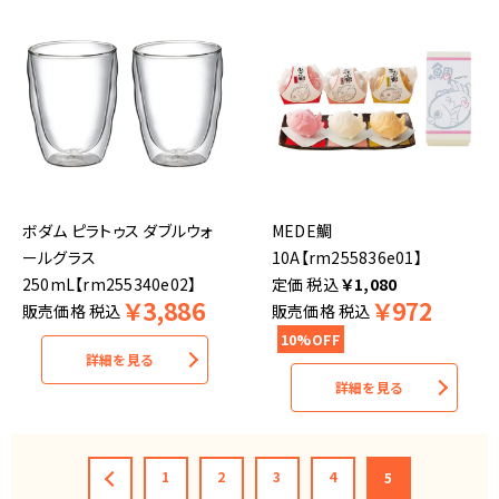
ボダム ピラトゥス ダブルウォ
MEDE鯛
ールグラス
10A【rm255836e01】
250mL【rm255340e02】
税込
￥
1,080
￥
3,886
￥
972
販売価格
税込
販売価格
税込
10%OFF
詳細を見る
詳細を見る
1
2
3
4
5