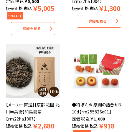
税込
￥
5,500
【rm22ha1004】
￥
5,005
￥
1,300
販売価格
税込
販売価格
税込
9%OFF
詳細を見る
詳細を見る
【メーカー直送】【京都 祇園 北
●和ぼんぬ 感謝の詰合せB-
川半兵衛】和烏龍茶
10d【rm255826e01】
【rm22ha1007】
税込
￥
1,080
￥
2,680
￥
918
販売価格
税込
販売価格
税込