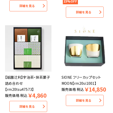
15%OFF
詳細を見る
詳細を見る
【祇園辻利】宇治茶・抹茶菓子
SIONE フリーカップセット
詰め合わせ
MOON【rm20si1001】
￥
14,850
【rm20tsu47573】
販売価格
税込
￥
4,860
販売価格
税込
詳細を見る
詳細を見る