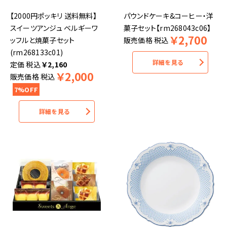
【2000円ポッキリ 送料無料】
パウンドケーキ&コーヒー・洋
スイーツアンジュ ベルギーワ
菓子セット【rm268043c06】
￥
2,700
ッフルと焼菓子セット
販売価格
税込
(rm268133c01)
詳細を見る
税込
￥
2,160
￥
2,000
販売価格
税込
7%OFF
詳細を見る