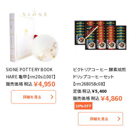
SIONE POTTERY BOOK
ビクトリアコーヒー 酵素焙煎
HARE 亀甲【rm20si1007】
ドリップコーヒーセット
￥
4,950
販売価格
税込
【rm268058c08】
税込
￥
5,400
￥
4,860
詳細を見る
販売価格
税込
10%OFF
詳細を見る