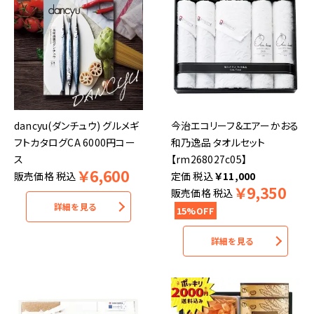
dancyu(ダンチュウ) グルメギ
今治エコリーフ&エアーかおる
フトカタログCA 6000円コー
和乃逸品 タオルセット
ス
【rm268027c05】
￥
6,600
販売価格
税込
税込
￥
11,000
￥
9,350
販売価格
税込
詳細を見る
15%OFF
詳細を見る