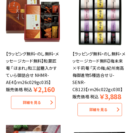
【ラッピング無料・のし無料・メ
【ラッピング無料・のし無料・メ
ッセージカード無料】和菓匠
ッセージカード無料】梅未来
菴 「ほまれ」和三盆糖入かす
×千莉菴 「天の梅」紀州南高
てぃら御詰合せ NHMR-
梅御進物5種詰合せ U-
AE4【rm26c029gc035】
SENR-
￥
2,160
販売価格
税込
CB123【rm26c022gc030】
￥
3,888
販売価格
税込
詳細を見る
詳細を見る