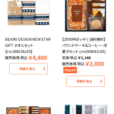
BEAMS DESIGN NEW STAR
【2000円ポッキリ 送料無料】
GIFT タオルセット
パウンドケーキ&コーヒー・洋
【rm268036c05】
菓子セット (rm268043c05)
￥
4,400
販売価格
税込
税込
￥
2,160
￥
2,000
販売価格
税込
詳細を見る
7%OFF
詳細を見る