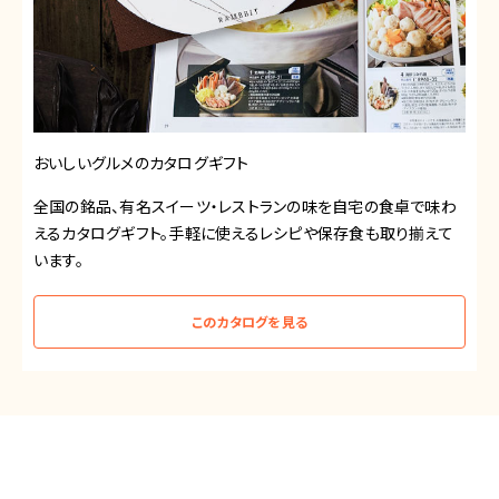
のカタログギフト
北海道のおくりも
名スイーツ・レストランの味を自宅の食卓で味わ
「北海道のおくりも
フト。手軽に使えるレシピや保存食も取り揃えて
たカタログギフトで
ジャンルを取り揃え
このカタログを見る