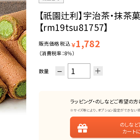
【祇園辻利】宇治茶・抹茶
【rm19tsu81757】
1,782
販売価格
税込
￥
（消費税率：
8％
）
−
＋
数量
ラッピング・のしなどご希望の方
※サイズ等により、オプション設定ができない
のしなど
カート