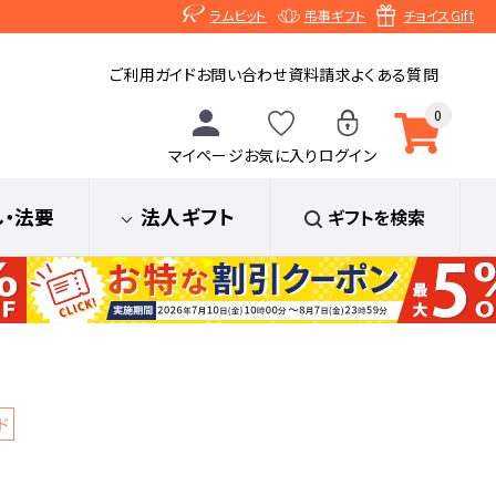
ラムビット
弔事ギフト
チョイスGift
ご利用ガイド
お問い合わせ
資料請求
よくある質問
0
マイページ
お気に入り
ログイン
し
・法要
法人ギフト
ギフトを検索
ド