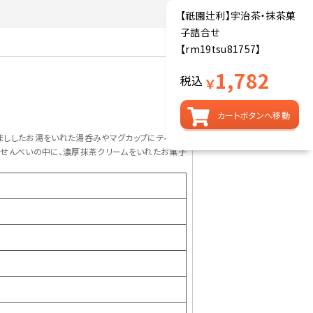
【祇園辻利】宇治茶・抹茶菓
子詰合せ
【rm19tsu81757】
1,782
税込
￥
カートボタンへ移動
まししたお湯をいれた湯呑みやマグカップにティーバ
ルせんべいの中に、濃厚抹茶クリームをいれたお菓子