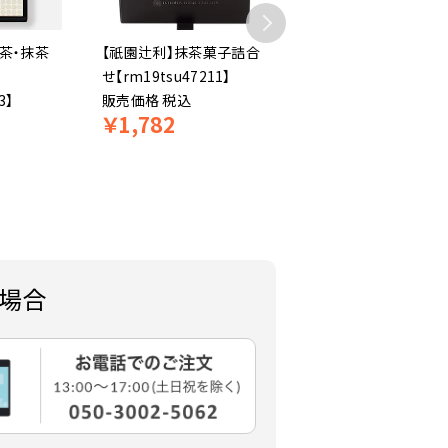
茶・抹茶
【祇園辻利】抹茶菓子詰合
【祇園辻利】宇治茶・抹
せ【rm19tsu47211】
菓子詰め合わせ
3】
販売価格
税込
【rm20tsu47573】
￥
1,782
販売価格
税込
￥
4,860
場合