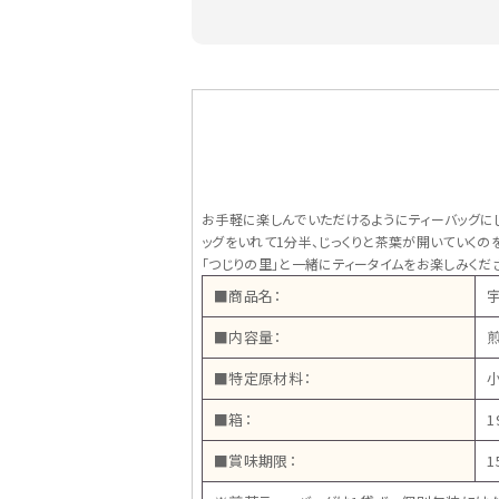
お手軽に楽しんでいただけるようにティーバッグに
ッグをいれて1分半、じっくりと茶葉が開いていく
「つじりの里」と一緒にティータイムをお楽しみくだ
■商品名：
■内容量：
■特定原材料：
■箱：
1
■賞味期限：
1