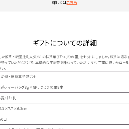
詳しくは
こちら
ギフトについての詳細
した煎茶と祇園辻利人気№1の抹茶菓子「つじりの里」をセットにしました。煎茶は湯冷
のを待っていただくだけで、本格的な宇治茶を味わっていただけます。丁寧に焼いたロー
さい。
宇治茶・抹茶菓子詰合せ
煎茶ティーバッグ3g×8P、つじりの里8本
小麦・卵・乳
9.3×7.7×6.3cm
50日