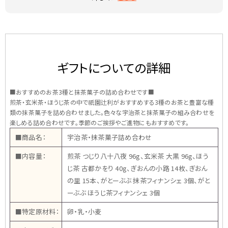
ギフトについての詳細
■おすすめのお茶3種と抹茶菓子の詰め合わせです■
煎茶・玄米茶・ほうじ茶の中で祇園辻利がおすすめする3種のお茶と豊富な種
類の抹茶菓子を詰め合わせました。色々な宇治茶と抹茶菓子の組み合わせを
楽しめる詰め合わせです。季節のご挨拶やご進物にもおすすめです。
■商品名：
宇治茶・抹茶菓子詰め合わせ
■内容量：
煎茶 つじり八十八夜 96g、玄米茶 大黒 96g、ほう
じ茶 古都かをり 40g、ぎおんの小路 14枚、ぎおん
の里 15本、がとーぶぶ 抹茶フィナンシェ 3個、がと
ーぶぶ ほうじ茶フィナンシェ 3個
■特定原材料：
卵・乳・小麦