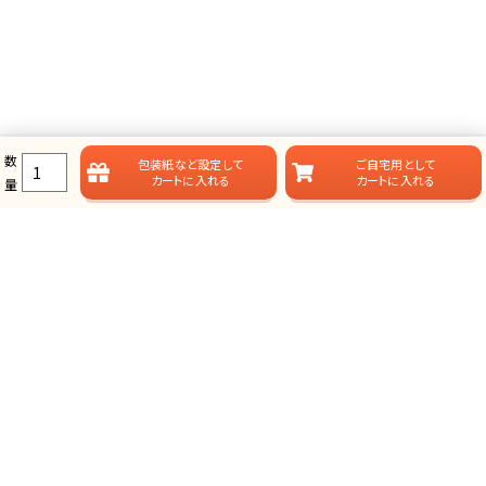
数
包装紙など
設定して
ご自宅用として
カートに入れる
カートに入れる
量
ラムビットのカタログギフト一覧
ラムビットでは用途やお届けスタイルに合わせて、多彩なカタログギフ
トをご用意しております。
総合タイプ-カタログギフト
掲載点数が多く、選ぶ楽しみが味わえる、定番スタイルのカタログ
ギフトです。