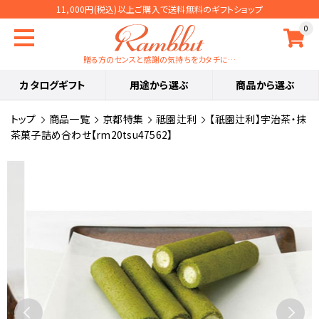
11,000円(税込)以上ご購入で送料無料のギフトショップ
0
贈る方のセンスと感謝の気持ちをカタチに…
カタログギフト
用途から選ぶ
商品から選ぶ
トップ
商品一覧
京都特集
祗園辻利
【祇園辻利】宇治茶・抹
茶菓子詰め合わせ【rm20tsu47562】