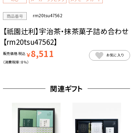
rm20tsu47562
商品番号
【祇園辻利】宇治茶・抹茶菓子詰め合わせ
【rm20tsu47562】
8,511
販売価格
税込
￥
お気に入り
（消費税率：
8％
）
関連ギフト