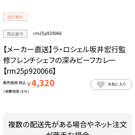
送料無料
rm25p920066
商品番号
【メーカー直送】ラ・ロシェル坂井宏行監
修フレンチシェフの深みビーフカレー
【rm25p920066】
4,320
販売価格
税込
￥
お気に入り
（消費税率：
8％
）
複数の配送先がある場合やネット注文
が苦手な場合