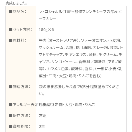
完成しました。
■商品名：
ラ・ロシェル坂井宏行監修フレンチシェフの深みビ
ーフカレー
■セット内容：
180g×6
■原材料：
牛肉（オーストラリア産）、ソテーオニオン、小麦粉、
マッシュルーム、砂糖、食用油脂、カレー粉、食塩、ト
マトケチャップ、チキンエキス、澱粉、生クリーム、チ
ャツネ、リンゴピューレ、香辛料／調味料（アミノ酸
等）、カラメル色素、酸味料、香料、（一部に小麦・乳
成分・牛肉・大豆・鶏肉・りんごを含む）
■調理方法：
袋のまま沸騰したお湯で約5分程度温めてくださ
い。
■アレルギー表示対象品目：
小麦・乳・牛肉・大豆・鶏肉・りんご
■保存方法：
常温
■賞味期限：
2年