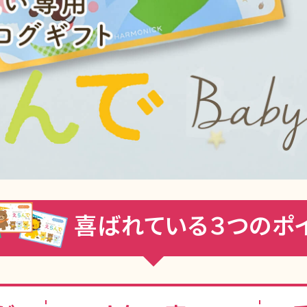
喜ばれている
３
つのポ