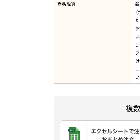
商品説明
新
（
た
ラ
い
し
フ
け
こ
い
複