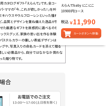
用カタログギフト『えらんで』です。全コース
えらんでbaby にこにこ
パパ・ママの「今、これが欲しかった！」を叶える
10900円コース
ミキハウスやラルフローレンといった憧れブ
11,990
税込
ど、品質とデザインを兼ね備えた逸品が勢揃
￥
わせた最適なギフトを直感的に選べるのも嬉
カートボタンへ移動
ラックスグッズ、家族の思い出を作る体験型ギ
。パステルカラーの優しい表紙デザインは、受
ングや、写真入りの命名カードを添えて贈る
も嬉しい必需品から、自分ではなかなか買わな
った贈り物です。
場合