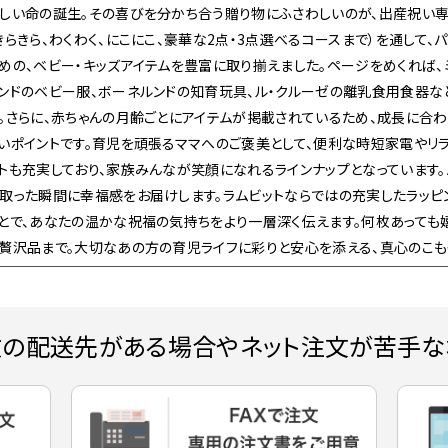
しい命の誕生。その喜びを分かち合う贈り物にふさわしいのが、出産祝い専
きらきら、わくわく、にこにこ、豪華な2点・3点選べるコースまで）を通して、
めの、ベビー・キッズアイテムを豊富に取り揃えました。ページをめくれば、
ンドのベビー服、ボーネルンドの知育玩具、ル・クルーゼの離乳食用食器な
。さらに、赤ちゃんの月齢ごとにアイテムが掲載されているため、成長に合
いポイントです。育児を頑張るママへのご褒美として、便利な時短家電やリ
トも充実しており、家族みんなが笑顔になれるラインナップとなっています
取った瞬間に幸福感をお届けします。ラムビットならではの充実したラッピ
とで、あなたの温かな祝福の気持ちをより一層深く伝えます。何枚あって
贅沢品まで。大切なあの方の育児ライフに彩りと安心を添える、真心のこも
数の配送先がある場合やネット注文が苦手な