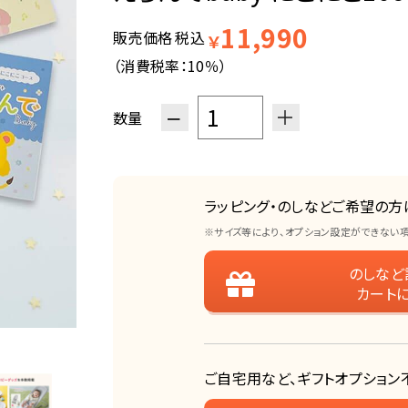
11,990
販売価格
税込
￥
（消費税率：
10％
）
−
＋
数量
ラッピング・のしなどご希望の方
※サイズ等により、オプション設定ができない
のしなど
カート
ご自宅用など、ギフトオプション