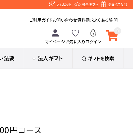
ラムビット
弔事ギフト
チョイスGift
ご利用ガイド
お問い合わせ
資料請求
よくある質問
0
マイページ
お気に入り
ログイン
し
・法要
法人ギフト
ギフトを検索
900円コース