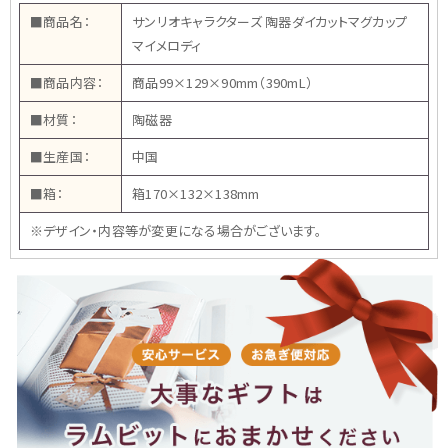
■商品名：
サンリオキャラクターズ 陶器ダイカットマグカップ
マイメロディ
■商品内容：
商品99×129×90mm（390mL）
■材質：
陶磁器
■生産国：
中国
■箱：
箱170×132×138mm
※デザイン・内容等が変更になる場合がございます。