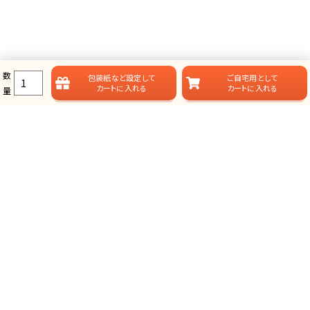
数
包装紙など
設定して
ご自宅用として
カートに入れる
カートに入れる
量
ラムビットのカタログギフト一覧
ラムビットでは用途やお届けスタイルに合わせて、多彩なカタログギフ
トをご用意しております。
総合タイプ-カタログギフト
掲載点数が多く、選ぶ楽しみが味わえる、定番スタイルのカタログ