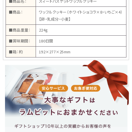
■商品名：
スィートバスケットワッフルクッキー
■商品：
ワッフルクッキー（ホワイトショコラ×8・いちご×4）
【卵・乳成分・小麦】
■商品重量：
224g
■賞味期間：
180日間
■箱：約
192×277×25mm