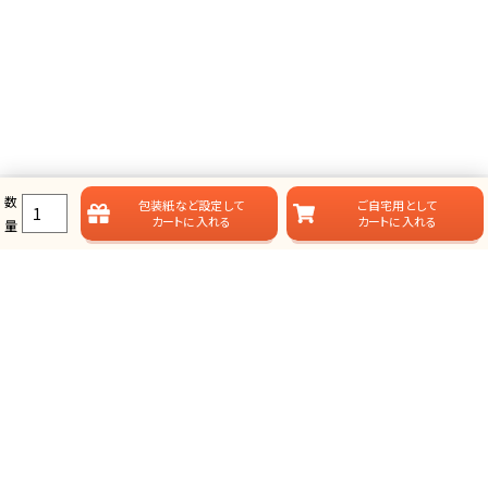
数
包装紙など
設定して
ご自宅用として
カートに入れる
カートに入れる
量
ラムビットのカタログギフト一覧
ラムビットでは用途やお届けスタイルに合わせて、多彩なカタログギフ
トをご用意しております。
総合タイプ-カタログギフト
掲載点数が多く、選ぶ楽しみが味わえる、定番スタイルのカタログ