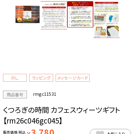
のし
ラッピング
メッセージカード
rmgc11531
商品番号
くつろぎの時間 カフェスウィーツギフト
【rm26c046gc045】
3,780
販売価格
税込
￥
お気に入り