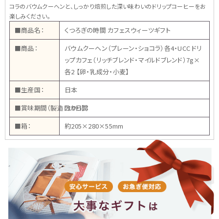
コラのバウムクーヘンと、しっかり焙煎した深い味わいのドリップコーヒーをお
楽しみください。
■商品名：
くつろぎの時間 カフェスウィーツギフト
■商品：
バウムクーヘン（プレーン・ショコラ）各4・UCC ドリ
ップカフェ（リッチブレンド・マイルドブレンド）7g×
各2 【卵・乳成分・小麦】
■生産国：
日本
■賞味期間（製造日から）：
210日間
■箱：
約205×280×55mm