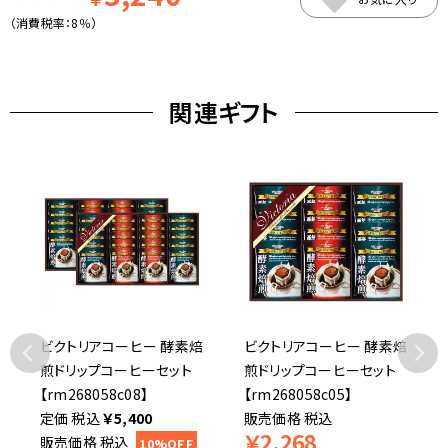
（消費税率：
8％
）
関連ギフト
ビクトリアコーヒー 酵素焙
ビクトリアコーヒー 酵素焙
煎ドリップコーヒーセット
煎ドリップコーヒーセット
【rm268058c08】
【rm268058c05】
税込
￥
5,400
販売価格
税込
￥
2,268
販売価格
税込
10%OFF