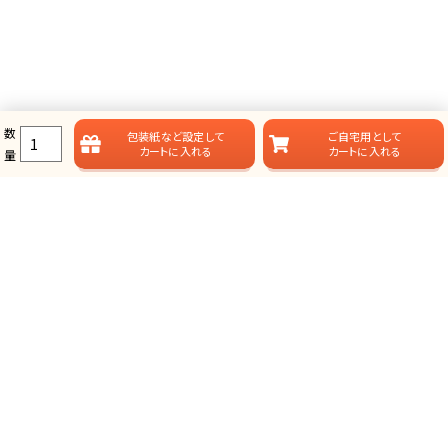
数
包装紙など
設定して
ご自宅用として
カートに入れる
カートに入れる
量
ラムビットのカタログギフト一覧
ラムビットでは用途やお届けスタイルに合わせて、多彩なカタログギフ
トをご用意しております。
総合タイプ-カタログギフト
掲載点数が多く、選ぶ楽しみが味わえる、定番スタイルのカタログ