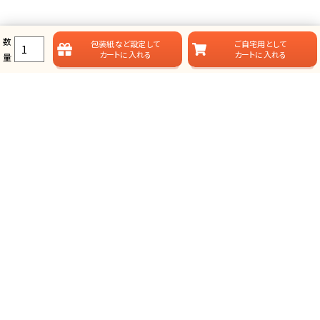
数
包装紙など
設定して
ご自宅用として
カートに入れる
カートに入れる
量
ラムビットのカタログギフト一覧
ラムビットでは用途やお届けスタイルに合わせて、多彩なカタログギフ
トをご用意しております。
総合タイプ-カタログギフト
掲載点数が多く、選ぶ楽しみが味わえる、定番スタイルのカタログ
ギフトです。
グランチョイスギフト(人気No.1)
プレミアムカタログギフト(最大43%OFF)