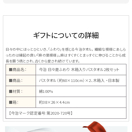
ギフトについての詳細
日々の中にほっとひといき、「ふわり」を感じる今治タオル。 繊細な模様にあしら
ったのは縁起の良い「麻の葉模様」。麻はすくすくとまっすぐに伸びることから成
長を願う柄とされ、古くから愛され続けています。
■商品名：
今治 日々是ふわり 木箱入りバスタオル2枚セット
■商品：
バスタオル（約60×110cm）×2、木箱入 ・日本製
■材質：
綿100%
■箱：
約38×26×4.4cm
【今治マーク認定番号:第2020-720号】