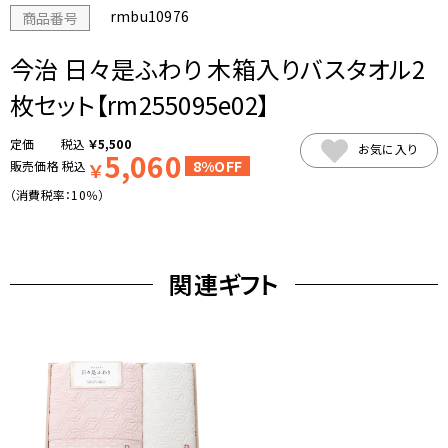
rmbu10976
商品番号
今治 日々是ふわり 木箱入りバスタオル2
枚セット【rm255095e02】
税込
￥
5,500
お気に入り
5,060
8%OFF
販売価格
税込
￥
（消費税率：
10％
）
関連ギフト