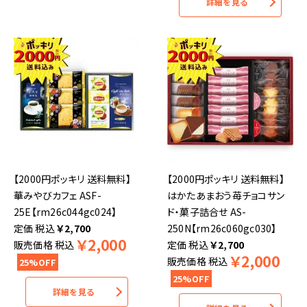
詳細を見る
【2000円ポッキリ 送料無料】
【2000円ポッキリ 送料無料】
華みやびカフェ ASF-
はかたあまおう苺チョコサン
25E【rm26c044gc024】
ド・菓子詰合せ AS-
税込
￥
2,700
250N【rm26c060gc030】
￥
2,000
販売価格
税込
税込
￥
2,700
￥
2,000
販売価格
税込
25%OFF
25%OFF
詳細を見る