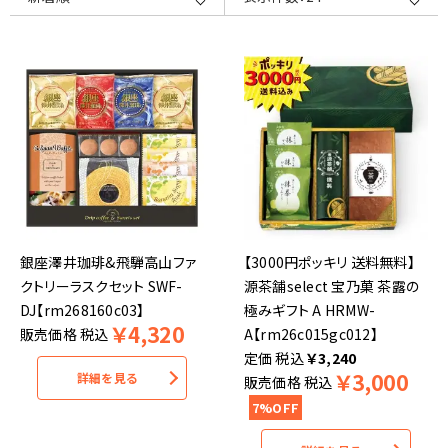
銀座澤井珈琲&飛騨高山ファ
【3000円ポッキリ 送料無料】
クトリーラスクセット SWF-
源茶舗select 宝乃菓 茶露の
DJ【rm268160c03】
極みギフト A HRMW-
￥
4,320
販売価格
税込
A【rm26c015gc012】
税込
￥
3,240
￥
3,000
詳細を見る
販売価格
税込
7%OFF