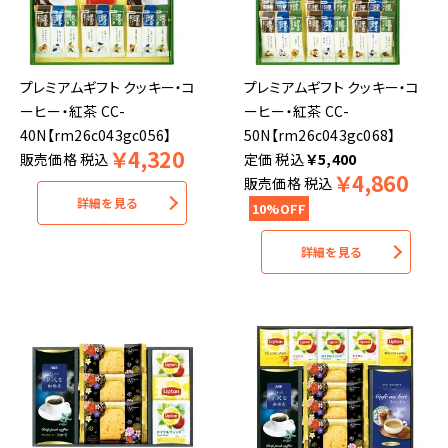
プレミアムギフト クッキー・コ
プレミアムギフト クッキー・コ
ーヒー・紅茶 CC-
ーヒー・紅茶 CC-
40N【rm26c043gc056】
50N【rm26c043gc068】
￥
4,320
販売価格
税込
税込
￥
5,400
￥
4,860
販売価格
税込
詳細を見る
10%OFF
詳細を見る