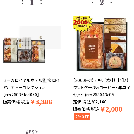
リーガロイヤルホテル監修 ロイ
【2000円ポッキリ 送料無料】パ
ヤルガトーコレクション
ウンドケーキ&コーヒー・洋菓子
【rm26036fcd070】
セット (rm268043c05)
￥
3,888
販売価格
税込
税込
￥
2,160
￥
2,000
販売価格
税込
7%OFF