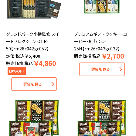
グランドパーク小樽監修 スイ
プレミアムギフト クッキー・コ
ートセレクション OTR-
ーヒー・紅茶 CC-
50【rm26c042gc052】
25N【rm26c043gc032】
￥
2,700
税込
￥
5,400
販売価格
税込
￥
4,860
販売価格
税込
詳細を見る
10%OFF
詳細を見る