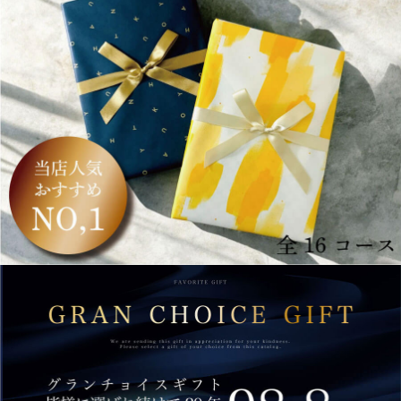
GRAN CHOICE GIFTは20年選ばれ続けて累計レビュー2、168件。売上No.1・評価4.7