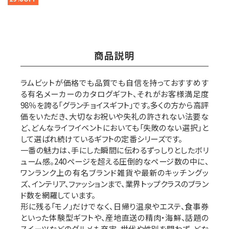
商品説明
ラムビットが価格でも品質でも自信を持っておすすめす
る有名メーカーのカタログギフト、それがお客様満足度
98％を誇る「グランチョイスギフト」です。多くの方から高評
価をいただき、大切なお祝いや失礼の許されない法要な
ど、どんなライフイベントにおいても「失敗のない選択」と
して選ばれ続けているギフトの定番シリーズです。
一番の魅力は、手にした瞬間に伝わるずっしりとしたボリ
ューム感。240ページを超える圧倒的なページ数の中に、
ワンランク上の有名ブランド雑貨や最新のキッチングッ
ズ、インテリア、ファッションまで、業界トップクラスのブラン
ド数を網羅しています。
形に残る「モノ」だけでなく、日帰り温泉やエステ、食事券
といった体験型ギフトや、産地直送の精肉・海鮮、話題の
スイーツなどのグルメも充実。世代や性別を問わず、どな