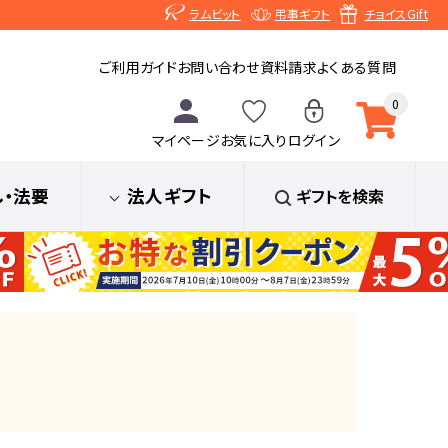
ラムビット
弔事ギフト
チョイスGift
ご利用ガイド
お問い合わせ
資料請求
よくある質問
0
マイページ
お気に入り
ログイン
し
・法要
法人ギフト
ギフトを検索