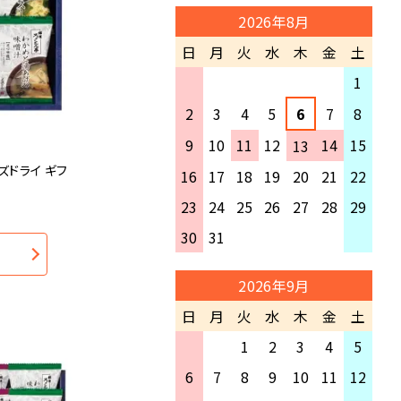
ございます。
ご登録をおすすめいたします。
2026年8月
上記をご確認いただいたにもか
【8月12日(水)15:00以降のご注
日
月
火
水
木
金
土
かわらず、弊店よりのメールが確
文】
認できない場合、お手数ですがご
1
・8月17日(月)以降、順次出荷
連絡いただけますようお願いい
2
3
4
5
6
7
8
たします。
夏季休業中にいただきましたご
9
10
11
12
14
15
13
注文・商品の発送・お問い合わせ
ズドライ ギフ
に関しましては、 2026年8月17
16
17
18
19
20
21
22
日(月)以降に順次ご対応させて
23
24
25
26
27
28
29
いただきます。
30
31
注文状況などにより、ご指定いた
だきました日付にお届けできな
い場合がございます。
2026年9月
何卒ご了承くださいませ。
日
月
火
水
木
金
土
期間中はご不便をおかけします
1
2
3
4
5
が何卒よろしくお願い致します。
6
7
8
9
10
11
12