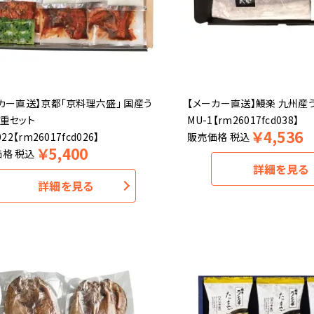
カー直送】京都「京料理六盛」 国産う
【メーカー直送】鰻楽 九州産
重セット
MU-1【rm26017fcd038】
￥
4,536
022【rm26017fcd026】
販売価格
税込
￥
5,400
価格
税込
詳細を見る
詳細を見る