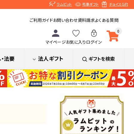
ラムビット
弔事ギフト
チョイスGift
ご利用ガイド
お問い合わせ
資料請求
よくある質問
0
マイページ
お気に入り
ログイン
し
・法要
法人ギフト
ギフトを検索