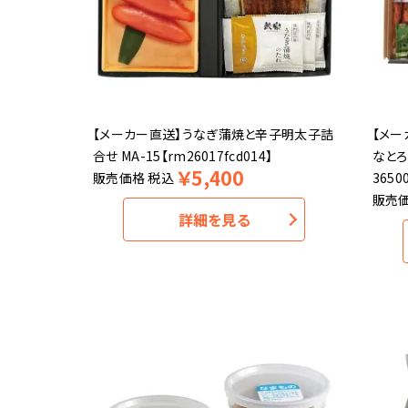
【メーカー直送】うなぎ蒲焼と辛子明太子詰
【メー
合せ MA-15【rm26017fcd014】
なとろ
￥
5,400
販売価格
税込
3650
販売
詳細を見る