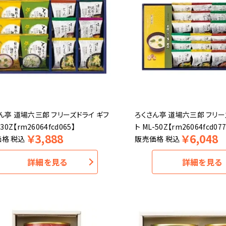
ん亭 道場六三郎 フリーズドライ ギフ
ろくさん亭 道場六三郎 フリー
-30Z【rm26064fcd065】
ト ML-50Z【rm26064fcd077
￥
3,888
￥
6,048
価格
税込
販売価格
税込
詳細を見る
詳細を見る