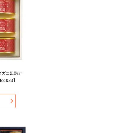
イガニ缶詰ア
fcd033】