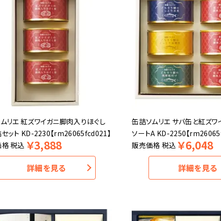
ムリエ 紅ズワイガニ脚肉入りほぐし
缶詰ソムリエ サバ缶と紅ズワ
ット KD-2230【rm26065fcd021】
ソートA KD-2250【rm26065
￥
3,888
￥
6,048
価格
税込
販売価格
税込
詳細を見る
詳細を見る