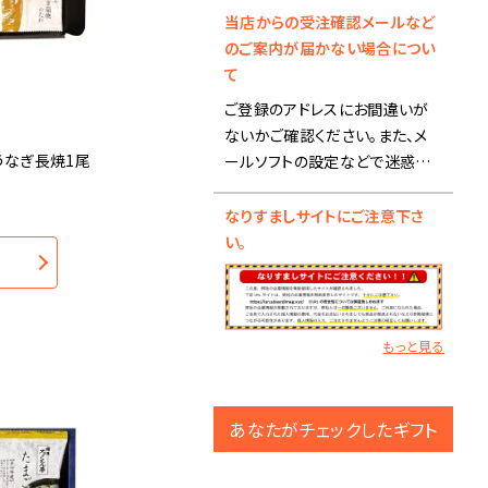
当店からの受注確認メールなど
■夏季休業前の出荷スケジュー
のご案内が届かない場合につい
ルにつきまして■
て
ご登録のアドレスにお間違いが
【8月12日(水) 15:00までのご注
ないかご確認ください。また、メ
文】
うなぎ長焼1尾
ールソフトの設定などで迷惑メ
・ブックタイプ-カタログギフト：8
ールフォルダに入ることがありま
月12日(水)までに出荷
すので、そちらも合わせご確認く
なりすましサイトにご注意下さ
※銀行振込の場合、入金確認
ださい。
い。
後の出荷になります。
メール設定で受信拒否になって
いる場合は、
・ブックタイプ-カタログギフト以
info@rambbit.netの受信許可
外の商品：商品により、出荷日が
設定をお願い致します。
もっと見る
異なります。
ご登録アドレスが携帯アドレスの
お急ぎの場合はお問い合わせ
場合はセキュリティの都合によ
下さい。
り、 パソコンからのメール受信が
あなたがチェックしたギフト
※商品によりましては、8月17
されないという可能性もござい
日(月)以降の出荷になる場合が
ますので、 パソコンアドレスでの