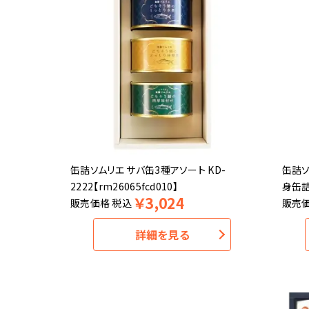
缶詰ソムリエ サバ缶3種アソート KD-
缶詰ソ
2222【rm26065fcd010】
身缶詰セ
￥
3,024
販売価格
税込
販売
詳細を見る