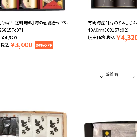
円ポッキリ 送料無料】海の恵詰合せ ZS-
有明海産味付のり&しじみ
268157c07】
40A【rm268157c02】
￥
4,32
込
￥
4,320
販売価格
税込
￥
3,000
税込
30%OFF