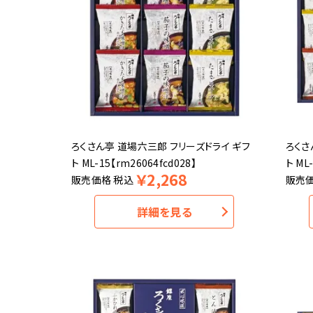
ろくさん亭 道場六三郎 フリーズドライ ギフ
ろくさ
ト ML-15【rm26064fcd028】
ト ML
￥
2,268
販売価格
税込
販売
詳細を見る