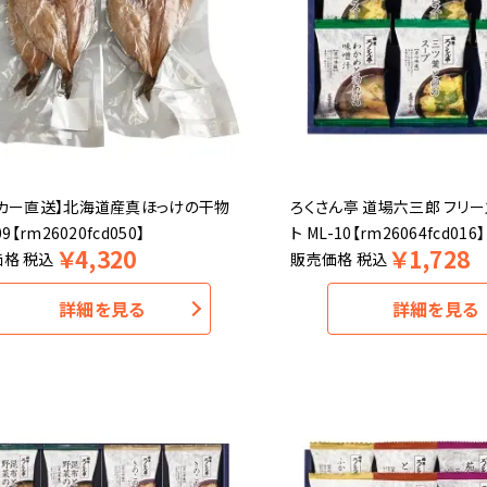
ーカー直送】北海道産真ほっけの干物
ろくさん亭 道場六三郎 フリー
09【rm26020fcd050】
ト ML-10【rm26064fcd016】
￥
4,320
￥
1,728
価格
税込
販売価格
税込
詳細を見る
詳細を見る