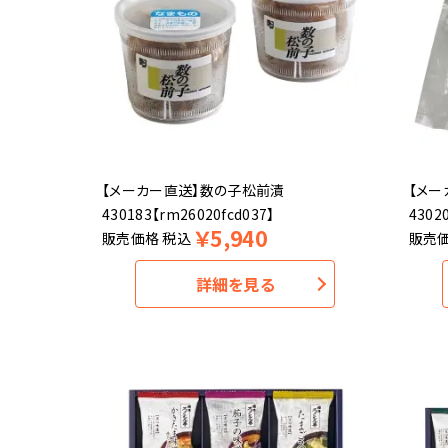
【メーカー直送】数の子松前漬
【メ
430183【rm26020fcd037】
4302
￥
5,940
販売価格
税込
販売
詳細を見る