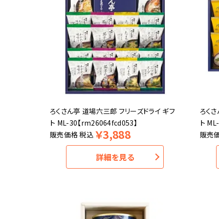
ろくさん亭 道場六三郎 フリーズドライ ギフ
ろくさ
ト ML-30【rm26064fcd053】
ト ML
￥
3,888
販売価格
税込
販売
詳細を見る