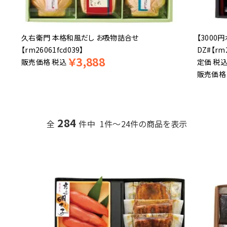
久右衛門 本格和風だし お吸物詰合せ
【3000
【rm26061fcd039】
DZ#【rm
￥
3,888
販売価格
税込
税
販売価格
284
全
件中 1件～24件の商品を表示