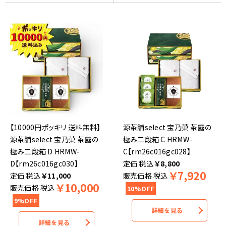
【10000円ポッキリ 送料無料】
源茶舗select 宝乃菓 茶露の
源茶舗select 宝乃菓 茶露の
極み二段箱 C HRMW-
極み二段箱 D HRMW-
C【rm26c016gc028】
D【rm26c016gc030】
税込
￥
8,800
￥
7,920
税込
￥
11,000
販売価格
税込
￥
10,000
販売価格
税込
10%OFF
9%OFF
詳細を見る
詳細を見る