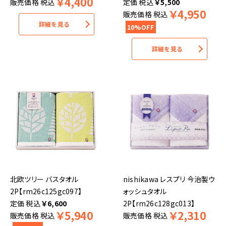
￥
4,400
販売価格
税込
税込
￥
5,500
￥
4,950
販売価格
税込
詳細を見る
10%OFF
詳細を見る
北欧ツリー バスタオル
nishikawa レスプリ 今治製ウ
2P【rm26c125gc097】
ォッシュタオル
税込
￥
6,600
2P【rm26c128gc013】
￥
5,940
￥
2,310
販売価格
税込
販売価格
税込