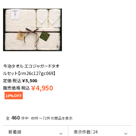
今治タオル エコジャガードタオ
ルセット【rm26c127gc069】
税込
￥
5,500
￥
4,950
販売価格
税込
10%OFF
460
全
件中 49件～72件の商品を表示