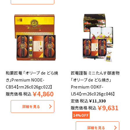
和菓匠菴 「オリーブ de どら焼
匠菴謹製 ミニたんす御進物
き」Premium NODE-
「オリーブ de どら焼き」
CB54【rm26c026gc022】
Premium ODKF-
￥
4,860
販売価格
税込
IJ54【rm26c026gc046】
税込
￥
11,330
￥
9,631
詳細を見る
販売価格
税込
14%OFF
詳細を見る