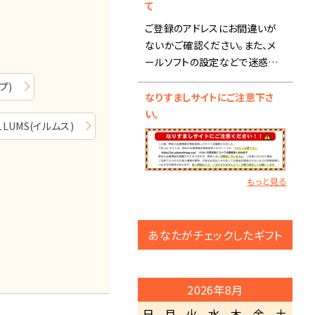
ルにつきまして■
て
ご登録のアドレスにお間違いが
【8月12日(水) 15:00までのご注
ないかご確認ください。また、メ
文】
ールソフトの設定などで迷惑メ
・ブックタイプ-カタログギフト：8
ールフォルダに入ることがありま
プ)
月12日(水)までに出荷
すので、そちらも合わせご確認く
なりすましサイトにご注意下さ
※銀行振込の場合、入金確認
ださい。
い。
後の出荷になります。
ILLUMS(イルムス)
メール設定で受信拒否になって
いる場合は、
・ブックタイプ-カタログギフト以
info@rambbit.netの受信許可
外の商品：商品により、出荷日が
設定をお願い致します。
もっと見る
異なります。
ご登録アドレスが携帯アドレスの
お急ぎの場合はお問い合わせ
場合はセキュリティの都合によ
下さい。
り、 パソコンからのメール受信が
あなたがチェックしたギフト
※商品によりましては、8月17
されないという可能性もござい
日(月)以降の出荷になる場合が
ますので、 パソコンアドレスでの
ございます。
ご登録をおすすめいたします。
2026年8月
上記をご確認いただいたにもか
【8月12日(水)15:00以降のご注
日
月
火
水
木
金
土