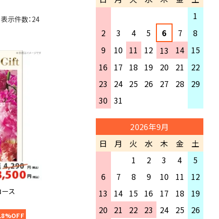
かわらず、弊店よりのメールが確
文】
認できない場合、お手数ですがご
1
・8月17日(月)以降、順次出荷
連絡いただけますようお願いい
2
3
4
5
6
7
8
たします。
夏季休業中にいただきましたご
9
10
11
12
14
15
13
注文・商品の発送・お問い合わせ
に関しましては、 2026年8月17
16
17
18
19
20
21
22
日(月)以降に順次ご対応させて
23
24
25
26
27
28
29
いただきます。
30
31
注文状況などにより、ご指定いた
だきました日付にお届けできな
い場合がございます。
2026年9月
何卒ご了承くださいませ。
日
月
火
水
木
金
土
期間中はご不便をおかけします
1
2
3
4
5
が何卒よろしくお願い致します。
6
7
8
9
10
11
12
コース
13
14
15
16
17
18
19
20
21
22
23
24
25
26
18%OFF