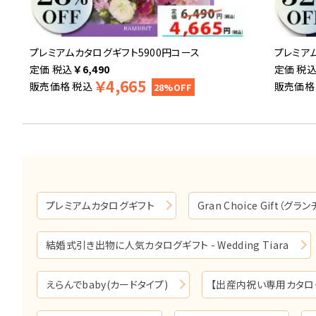
プレミアムカタログギフト5900円コース
プレミア
税込
￥
6,490
税
￥
4,665
販売価格
税込
販売価格
28%OFF
プレミアムカタログギフト
Gran Choice Gift（グ
結婚式引き出物に人気カタログギフト - Wedding Tiara
えらんでbaby(カードタイプ)
【出産内祝い専用カタログギ