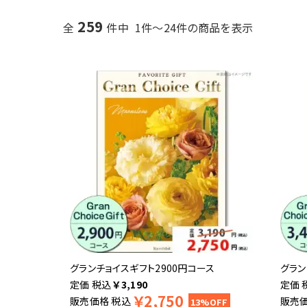
259
全
件中 1件～24件の商品を表示
グランチョイスギフト2900円コース
グラン
税込
￥
3,190
￥
2,750
販売価格
税込
販売
13%OFF