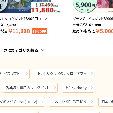
ムカタログギフト15900円コース
グランチョイスギフト590
込
￥
17,490
税込
￥
6,490
￥
11,880
￥
5,00
税込
販売価格
税込
32%OFF
更にカテゴリを絞る
ランチョイスギフト）
おいしいグルメのカタログギフト
香典返し専用カタログギフト
えらんでbaby
フト】Colon(コロン)
おめでとSELECTION
日本の