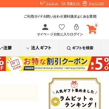
ラムビット
弔事ギフト
チョイスGift
ご利用ガイド
お問い合わせ
資料請求
よくある質問
0
マイページ
お気に入り
ログイン
し
・法要
法人ギフト
ギフトを検索