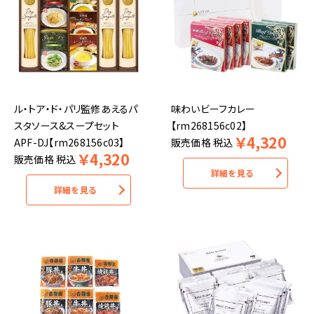
ル・トア・ド・パリ監修あえるパ
味わいビーフカレー
スタソース&スープセット
【rm268156c02】
￥
4,320
APF-DJ【rm268156c03】
販売価格
税込
￥
4,320
販売価格
税込
詳細を見る
詳細を見る