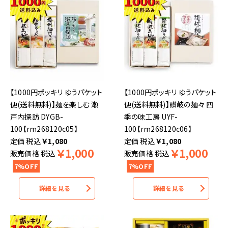
【1000円ポッキリ ゆうパケット
【1000円ポッキリ ゆうパケット
便(送料無料)】麺を楽しむ 瀬
便(送料無料)】讃岐の麺々 四
戸内探訪 DYGB-
季の味工房 UYF-
100【rm268120c05】
100【rm268120c06】
税込
￥
1,080
税込
￥
1,080
￥
1,000
￥
1,000
販売価格
税込
販売価格
税込
7%OFF
7%OFF
詳細を見る
詳細を見る