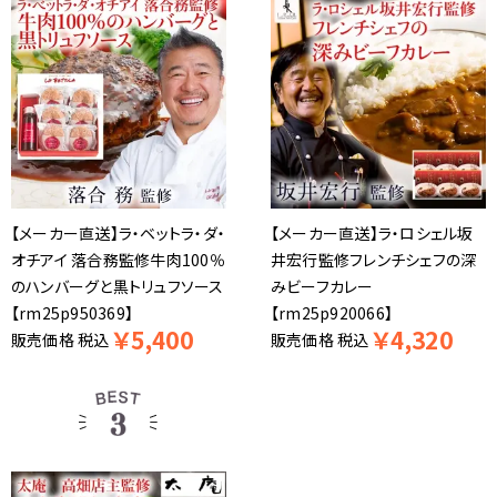
【メーカー直送】ラ・ベットラ・ダ・
【メーカー直送】ラ・ロシェル坂
オチアイ 落合務監修牛肉100％
井宏行監修フレンチシェフの深
のハンバーグと黒トリュフソース
みビーフカレー
【rm25p950369】
【rm25p920066】
￥
5,400
￥
4,320
販売価格
税込
販売価格
税込