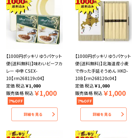
【1000円ポッキリ ゆうパケット
【1000円ポッキリ ゆうパケット
便(送料無料)】味わいビーフカ
便(送料無料)】北海道産小麦
レー 中辛 CSEX-
で作った手延そうめん HKD-
10【rm268119c04】
10B【rm268120c04】
税込
￥
1,080
税込
￥
1,080
￥
1,000
￥
1,000
販売価格
税込
販売価格
税込
7%OFF
7%OFF
詳細を見る
詳細を見る