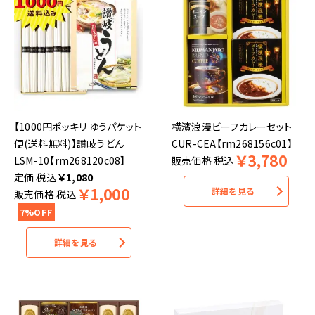
【1000円ポッキリ ゆうパケット
横濱浪漫ビーフカレーセット
便(送料無料)】讃岐うどん
CUR-CEA【rm268156c01】
￥
3,780
LSM-10【rm268120c08】
販売価格
税込
税込
￥
1,080
￥
1,000
詳細を見る
販売価格
税込
7%OFF
詳細を見る