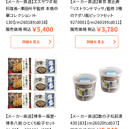
【メーカー直送】エスサワダ 総
【メーカー直送】東京 恵比寿
料理長・澤田州平監修 本格中
「リストランテマッサ」監修 3種
華コレクション H-
のナポリ風ピッツァセット
130【rm26018fcd018】
9270001【rm26019fcd011】
￥
5,400
￥
3,780
販売価格
税込
販売価格
税込
詳細を見る
詳細を見る
【メーカー直送】博多一風堂・
【メーカー直送】数の子松前漬
博多八助 ひとくち餃子セット
430183【rm26020fcd037】