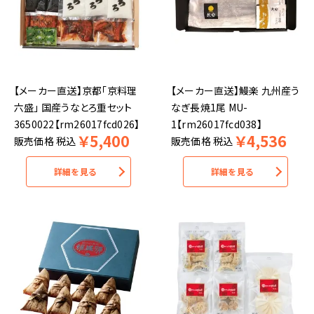
【メーカー直送】京都「京料理
【メーカー直送】鰻楽 九州産う
六盛」 国産うなとろ重セット
なぎ長焼1尾 MU-
3650022【rm26017fcd026】
1【rm26017fcd038】
￥
5,400
￥
4,536
販売価格
税込
販売価格
税込
詳細を見る
詳細を見る