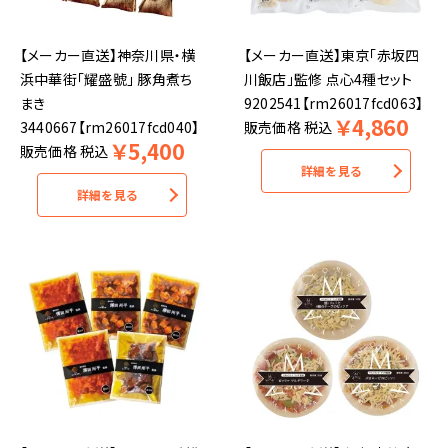
【メーカー直送】神奈川県・横
【メーカー直送】東京「赤坂四
浜中華街「耀盛號」 豚角煮ち
川飯店」監修 点心4種セット
まき
9202541【rm26017fcd063】
￥
4,860
3440667【rm26017fcd040】
販売価格
税込
￥
5,400
販売価格
税込
詳細を見る
詳細を見る