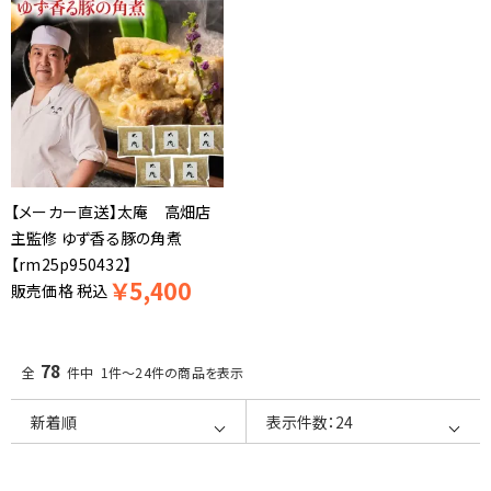
【メーカー直送】太庵 高畑店
主監修 ゆず香る豚の角煮
【rm25p950432】
￥
5,400
販売価格
税込
78
全
件中 1件～24件の商品を表示