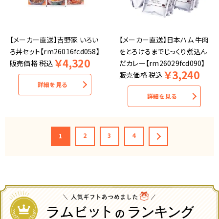
【メーカー直送】吉野家 いろい
【メーカー直送】日本ハム 牛肉
ろ丼セット【rm26016fcd058】
をとろけるまでじっくり煮込ん
￥
4,320
販売価格
税込
だカレー【rm26029fcd090】
￥
3,240
販売価格
税込
詳細を見る
詳細を見る
2
3
4
1