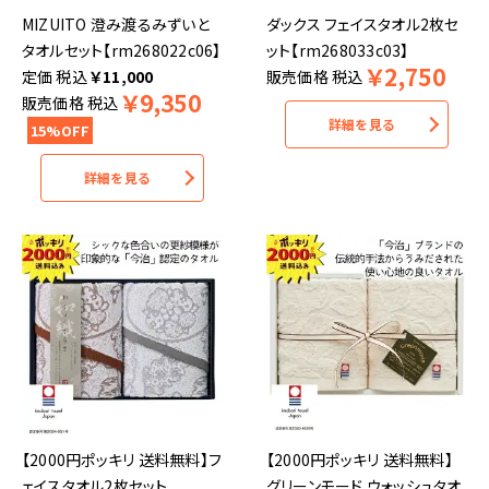
MIZUITO 澄み渡るみずいと
ダックス フェイスタオル2枚セ
タオルセット【rm268022c06】
ット【rm268033c03】
￥
2,750
税込
￥
11,000
販売価格
税込
￥
9,350
販売価格
税込
詳細を見る
15%OFF
詳細を見る
【2000円ポッキリ 送料無料】フ
【2000円ポッキリ 送料無料】
ェイスタオル2枚セット
グリーンモード ウォッシュタオ