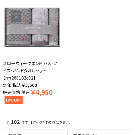
スローウィークエンド バス･フェ
イス･ハンドタオルセット
【rm268102c02】
税込
￥
5,500
￥
4,950
販売価格
税込
10%OFF
102
全
件中 1件～24件の商品を表示