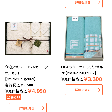
詳細を見る
今治タオル エコジャガードタ
FILA ラグーナ ロングタオル
オルセット
2P【rm26c150gc067】
￥
3,300
【rm26c127gc069】
販売価格
税込
税込
￥
5,500
￥
4,950
詳細を見る
販売価格
税込
10%OFF
詳細を見る