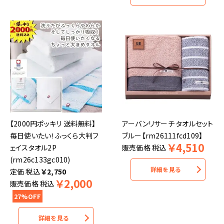
【2000円ポッキリ 送料無料】
アーバンリサーチ タオルセット
毎日使いたい！ふっくら大判フ
ブルー【rm26111fcd109】
￥
4,510
ェイスタオル2P
販売価格
税込
(rm26c133gc010)
詳細を見る
税込
￥
2,750
￥
2,000
販売価格
税込
27%OFF
詳細を見る