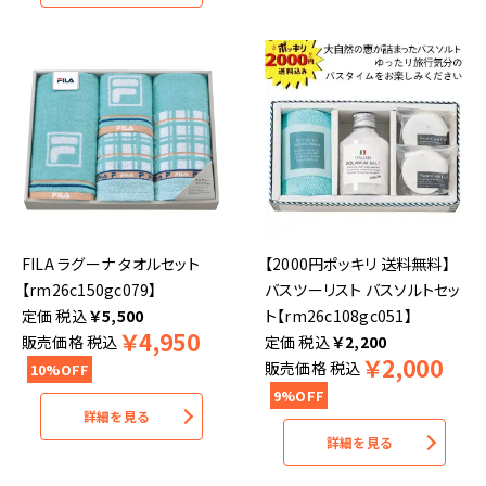
FILA ラグーナ タオルセット
【2000円ポッキリ 送料無料】
【rm26c150gc079】
バスツーリスト バスソルトセッ
税込
￥
5,500
ト【rm26c108gc051】
￥
4,950
販売価格
税込
税込
￥
2,200
￥
2,000
販売価格
税込
10%OFF
9%OFF
詳細を見る
詳細を見る