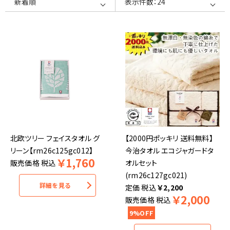
北欧ツリー フェイスタオル グ
【2000円ポッキリ 送料無料】
リーン【rm26c125gc012】
今治タオル エコジャガードタ
￥
1,760
販売価格
税込
オルセット
(rm26c127gc021)
詳細を見る
税込
￥
2,200
￥
2,000
販売価格
税込
9%OFF