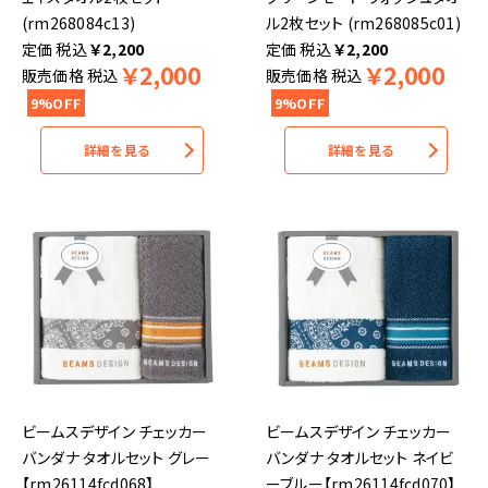
(rm268084c13)
ル2枚セット (rm268085c01)
税込
￥
2,200
税込
￥
2,200
￥
2,000
￥
2,000
販売価格
税込
販売価格
税込
9%OFF
9%OFF
詳細を見る
詳細を見る
ビームスデザイン チェッカー
ビームスデザイン チェッカー
バンダナ タオルセット グレー
バンダナ タオルセット ネイビ
【rm26114fcd068】
ーブルー【rm26114fcd070】