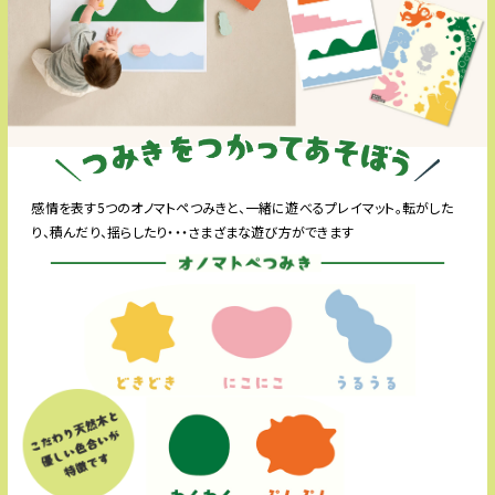
カタログギフトにプチギフト付き！
SPECI
感情を表す5つのオノマトペつみきと、一緒に遊べるプレイマット。転がした
り、積んだり、揺らしたり・・・さまざまな遊び方ができます
オノマトペつみき