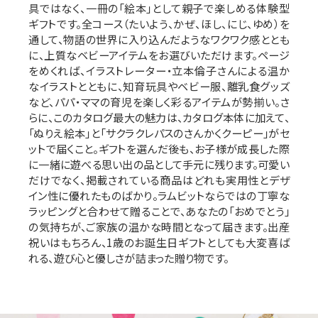
具ではなく、一冊の「絵本」として親子で楽しめる体験型
ギフトです。全コース（たいよう、かぜ、ほし、にじ、ゆめ）を
通して、物語の世界に入り込んだようなワクワク感ととも
に、上質なベビーアイテムをお選びいただけます。ページ
をめくれば、イラストレーター・立本倫子さんによる温か
なイラストとともに、知育玩具やベビー服、離乳食グッズ
など、パパ・ママの育児を楽しく彩るアイテムが勢揃い。さ
らに、このカタログ最大の魅力は、カタログ本体に加えて、
「ぬりえ絵本」と「サクラクレパスのさんかくクーピー」がセ
ットで届くこと。ギフトを選んだ後も、お子様が成長した際
に一緒に遊べる思い出の品として手元に残ります。可愛い
だけでなく、掲載されている商品はどれも実用性とデザ
イン性に優れたものばかり。ラムビットならではの丁寧な
ラッピングと合わせて贈ることで、あなたの「おめでとう」
の気持ちが、ご家族の温かな時間となって届きます。出産
祝いはもちろん、1歳のお誕生日ギフトとしても大変喜ば
れる、遊び心と優しさが詰まった贈り物です。