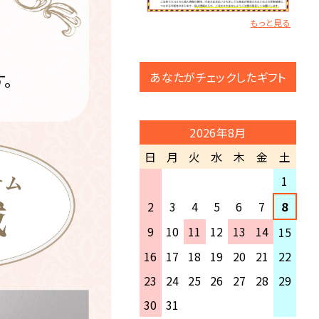
info@rambbit.netの受信許可
外の商品：商品により、出荷日が
設定をお願い致します。
もっと見る
異なります。
ご登録アドレスが携帯アドレスの
お急ぎの場合はお問い合わせ
場合はセキュリティの都合によ
下さい。
り、 パソコンからのメール受信が
あなたがチェックしたギフト
。
※商品によりましては、8月17
されないという可能性もござい
日(月)以降の出荷になる場合が
ますので、 パソコンアドレスでの
ございます。
ご登録をおすすめいたします。
2026年8月
上記をご確認いただいたにもか
【8月12日(水)15:00以降のご注
日
月
火
水
木
金
土
かわらず、弊店よりのメールが確
文】
認できない場合、お手数ですがご
1
・8月17日(月)以降、順次出荷
連絡いただけますようお願いい
2
3
4
5
6
7
8
たします。
夏季休業中にいただきましたご
9
10
11
12
13
14
15
注文・商品の発送・お問い合わせ
に関しましては、 2026年8月17
16
17
18
19
20
21
22
日(月)以降に順次ご対応させて
23
24
25
26
27
28
29
いただきます。
30
31
注文状況などにより、ご指定いた