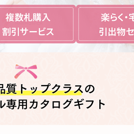
なサービス
複数札購入
楽らく・
割引サービス
引出物セ