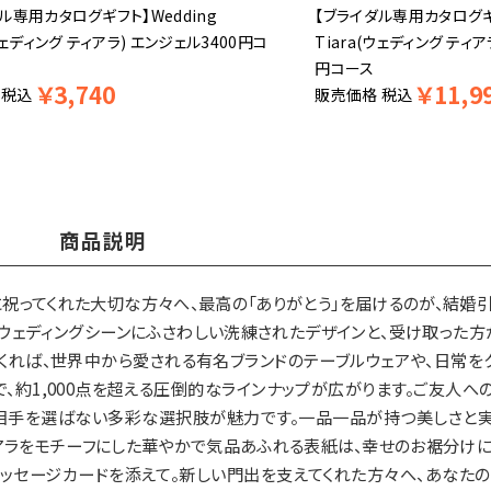
ル専用カタログギフト】Wedding
【ブライダル専用カタログギフ
(ウェディング ティアラ) エンジェル3400円コ
Tiara(ウェディング ティア
円コース
￥
3,740
￥
11,9
税込
販売価格
税込
商品説明
祝ってくれた大切な方々へ、最高の「ありがとう」を届けるのが、結婚
を通して、ウェディングシーンにふさわしい洗練されたデザインと、受け取っ
くれば、世界中から愛される有名ブランドのテーブルウェアや、日常を
、約1,000点を超える圧倒的なラインナップが広がります。ご友人へ
相手を選ばない多彩な選択肢が魅力です。一品一品が持つ美しさと
アラをモチーフにした華やかで気品あふれる表紙は、幸せのお裾分けに
ッセージカードを添えて。新しい門出を支えてくれた方々へ、あなた