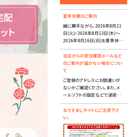
宅配
夏季休業のご案内
誠に勝手ながら、2026年8月11
ット
日(火)・2026年8月13日(木)～
2026年8月16日(日)を夏季休業
とさせていただきます。
当店からの受注確認メールなど
■夏季休業前の出荷スケジュー
のご案内が届かない場合につい
ルにつきまして■
て
ご登録のアドレスにお間違いが
【8月12日(水) 15:00までのご注
ないかご確認ください。また、メ
文】
ールソフトの設定などで迷惑メ
・ブックタイプ-カタログギフト：8
ールフォルダに入ることがありま
月12日(水)までに出荷
すので、そちらも合わせご確認く
なりすましサイトにご注意下さ
※銀行振込の場合、入金確認
ださい。
い。
後の出荷になります。
メール設定で受信拒否になって
いる場合は、
・ブックタイプ-カタログギフト以