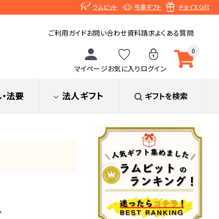
ラムビット
弔事ギフト
チョイスGift
ご利用ガイド
お問い合わせ
資料請求
よくある質問
0
マイページ
お気に入り
ログイン
し
・法要
法人ギフト
ギフトを検索
グ