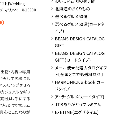
おいしいお肉の贈り物
ト】Wedding
北海道のおくりもの
ラ) マリアベール10900
選べるグルメ50選
90
選べるグルメ50選(カードタ
イプ)
BEAMS DESIGN CATALOG
GIFT
BEAMS DESIGN CATALOG
GIFT(カードタイプ)
メール便★配送カタログギフ
引出物・内祝い専用
ト【全国どこでも送料無料】
た方が思わず笑顔にな
HARMONICK e-book カー
クラスアップさせる
ドタイプ
のカジュアルなギフ
ア・ラ・グルメ(カードタイプ)
実用性は、手にする
JTBありがとうプレミアム
ぴったりです。ラム
の真心とこだわりが
EXETIME(エグゼタイム)