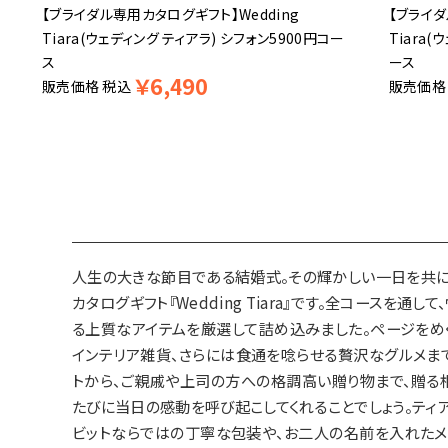
【ブライダル専用カタログギフト】Wedding
【ブライダ
Tiara(ウェディング ティアラ) シフォン5900円コー
Tiara
ス
ース
￥
6,490
販売価格
税込
販売価格
人生の大きな節目である結婚式。その輝かしい一日を共に
カタログギフト『Wedding Tiara』です。全コース
る上質なアイテムを厳選して詰め込みました。ページをめ
インテリア雑貨、さらには食通を唸らせる贅沢なグルメまで
トから、ご親戚や上司の方への格調高い贈り物まで、贈る
たびに当日の感動を呼び起こしてくれることでしょう。ティ
ビットならではの丁寧な包装や、お二人の名前を入れたメ