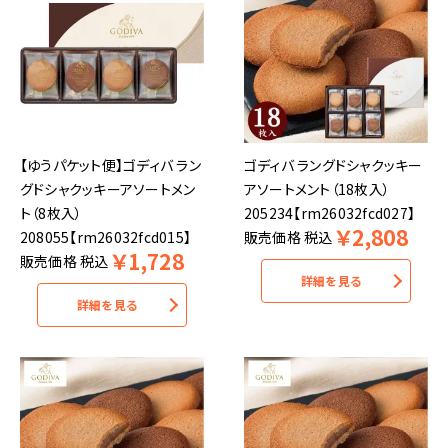
【ゆうパケット便】ゴディバ ラン
ゴディバ ラングドシャクッキー
グドシャクッキーアソートメン
アソートメント（18枚入）
ト（8枚入）
205234【rm26032fcd027】
￥
2,808
208055【rm26032fcd015】
販売価格
税込
￥
1,728
販売価格
税込
詳細を見る
詳細を見る