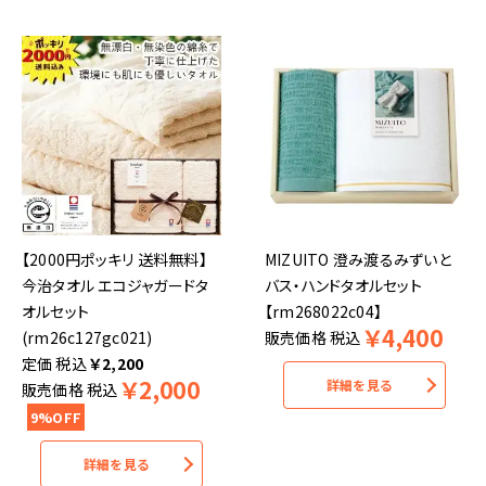
【2000円ポッキリ 送料無料】
MIZUITO 澄み渡るみずいと
今治タオル エコジャガードタ
バス・ハンドタオルセット
オルセット
【rm268022c04】
￥
4,400
(rm26c127gc021)
販売価格
税込
税込
￥
2,200
￥
2,000
詳細を見る
販売価格
税込
9%OFF
詳細を見る