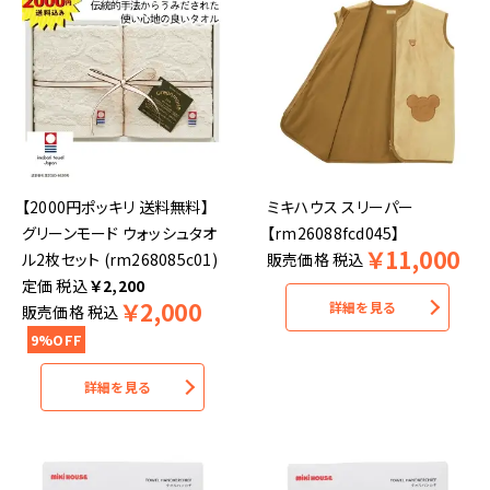
【2000円ポッキリ 送料無料】
ミキハウス スリーパー
グリーンモード ウォッシュタオ
【rm26088fcd045】
￥
11,000
ル2枚セット (rm268085c01)
販売価格
税込
税込
￥
2,200
￥
2,000
詳細を見る
販売価格
税込
9%OFF
詳細を見る