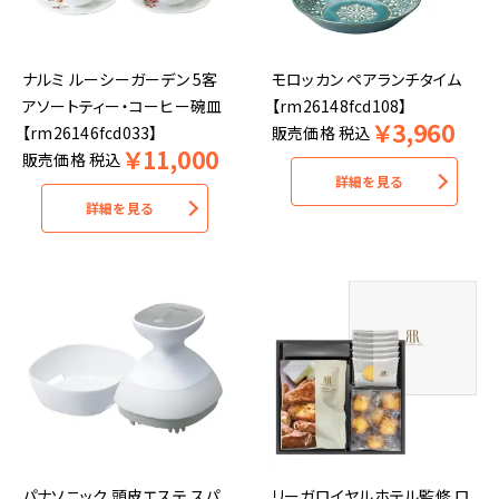
ナルミ ルーシーガーデン 5客
モロッカン ペアランチタイム
アソートティー・コーヒー碗皿
【rm26148fcd108】
￥
3,960
【rm26146fcd033】
販売価格
税込
￥
11,000
販売価格
税込
詳細を見る
詳細を見る
パナソニック 頭皮エステ スパ
リーガロイヤルホテル監修 ロ