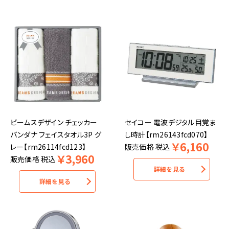
ビームスデザイン チェッカー
セイコー 電波デジタル目覚ま
バンダナ フェイスタオル3P グ
し時計【rm26143fcd070】
￥
6,160
レー【rm26114fcd123】
販売価格
税込
￥
3,960
販売価格
税込
詳細を見る
詳細を見る