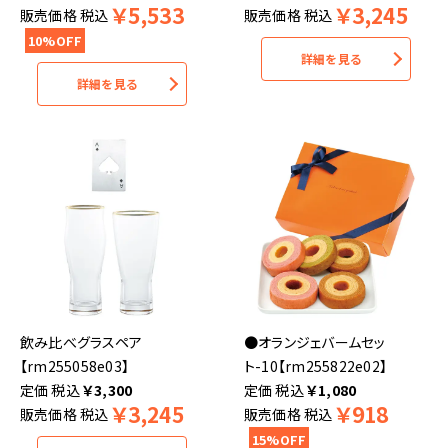
￥
5,533
￥
3,245
販売価格
税込
販売価格
税込
10%OFF
詳細を見る
詳細を見る
飲み比べグラスペア
●オランジェバームセッ
【rm255058e03】
ト-10【rm255822e02】
税込
￥
3,300
税込
￥
1,080
￥
3,245
￥
918
販売価格
税込
販売価格
税込
15%OFF