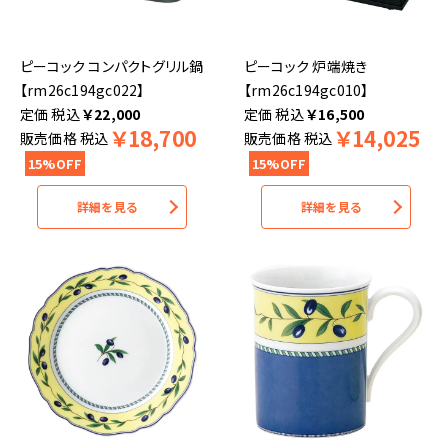
ピーコック コンパクトグリル鍋
ピーコック 炉端焼き
【rm26c194gc022】
【rm26c194gc010】
税込
￥
22,000
税込
￥
16,500
￥
18,700
￥
14,025
販売価格
税込
販売価格
税込
15%OFF
15%OFF
詳細を見る
詳細を見る