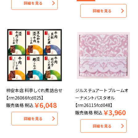
詳細を見る
詳細を見る
柿安本店 料亭しぐれ煮詰合せ
ジルスチュアート ブルームオ
【rm26066fcd025】
ーナメントバスタオル
￥
6,048
販売価格
税込
【rm26115fcd048】
￥
3,960
販売価格
税込
詳細を見る
詳細を見る