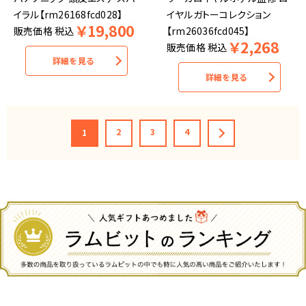
イラル【rm26168fcd028】
イヤルガトーコレクション
￥
19,800
販売価格
税込
【rm26036fcd045】
￥
2,268
販売価格
税込
詳細を見る
詳細を見る
2
3
4
1