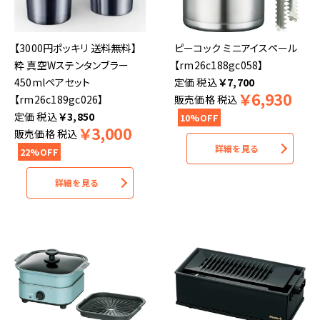
【3000円ポッキリ 送料無料】
ピーコック ミニアイスペール
粋 真空Wステンタンブラー
【rm26c188gc058】
450mlペアセット
税込
￥
7,700
￥
6,930
【rm26c189gc026】
販売価格
税込
税込
￥
3,850
10%OFF
￥
3,000
販売価格
税込
詳細を見る
22%OFF
詳細を見る