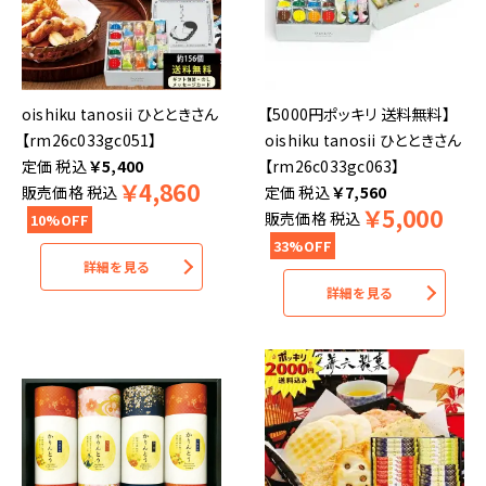
oishiku tanosii ひとときさん
【5000円ポッキリ 送料無料】
【rm26c033gc051】
oishiku tanosii ひとときさん
税込
￥
5,400
【rm26c033gc063】
￥
4,860
販売価格
税込
税込
￥
7,560
￥
5,000
販売価格
税込
10%OFF
33%OFF
詳細を見る
詳細を見る