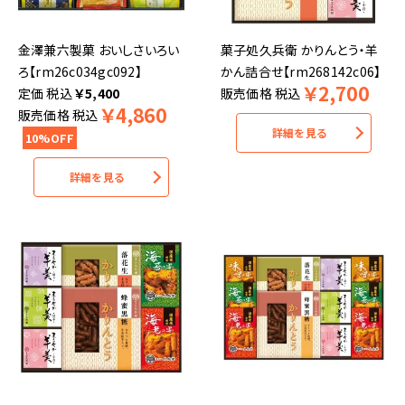
金澤兼六製菓 おいしさいろい
菓子処久兵衛 かりんとう・羊
ろ【rm26c034gc092】
かん詰合せ【rm268142c06】
￥
2,700
税込
￥
5,400
販売価格
税込
￥
4,860
販売価格
税込
詳細を見る
10%OFF
詳細を見る