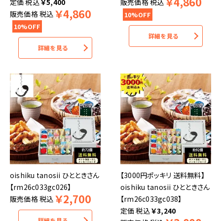
￥
4,860
税込
￥
5,400
販売価格
税込
￥
4,860
販売価格
税込
10%OFF
10%OFF
詳細を見る
詳細を見る
oishiku tanosii ひとときさん
【3000円ポッキリ 送料無料】
【rm26c033gc026】
oishiku tanosii ひとときさん
￥
2,700
販売価格
税込
【rm26c033gc038】
税込
￥
3,240
詳細を見る