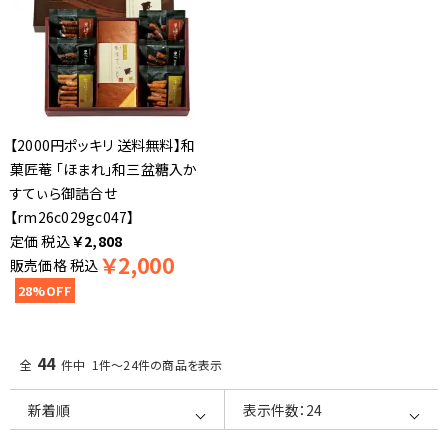
【2000円ポッキリ 送料無料】和
菓匠菴 「ほまれ」和三盆糖入か
すてぃら御詰合せ
【rm26c029gc047】
税込
￥
2,808
￥
2,000
販売価格
税込
28%OFF
44
全
件中 1件～24件の商品を表示