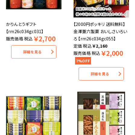
かりんとうギフト
【2000円ポッキリ 送料無料】
【rm26c034gc031】
金澤兼六製菓 おいしさいろい
￥
2,700
販売価格
税込
ろ 【rm26c034gc055】
税込
￥
2,160
￥
2,000
詳細を見る
販売価格
税込
7%OFF
詳細を見る