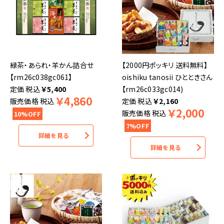
緑茶・あられ・羊かん詰合せ
【2000円ポッキリ 送料無料】
【rm26c038gc061】
oishiku tanosii ひとときさん
税込
￥
5,400
【rm26c033gc014)
￥
4,860
販売価格
税込
税込
￥
2,160
￥
2,000
販売価格
税込
10%OFF
7%OFF
詳細を見る
詳細を見る