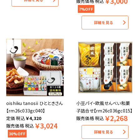
￥
3,000
販売価格
税込
7%OFF
詳細を見る
oishiku tanosii ひとときさん
小豆パイ・欧風せんべい和菓
【rm26c033gc040】
子詰合せ【rm26c036gc015】
￥
2,268
税込
￥
4,320
販売価格
税込
￥
3,024
販売価格
税込
詳細を見る
30%OFF