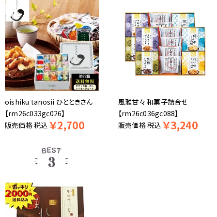
oishiku tanosii ひとときさん
風雅甘々 和菓子詰合せ
【rm26c033gc026】
【rm26c036gc088】
￥
2,700
￥
3,240
販売価格
税込
販売価格
税込