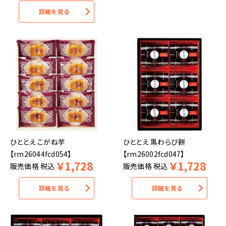
詳細を見る
ひととえ こがね芋
ひととえ 黒わらび餅
【rm26044fcd054】
【rm26002fcd047】
￥
1,728
￥
1,728
販売価格
税込
販売価格
税込
詳細を見る
詳細を見る