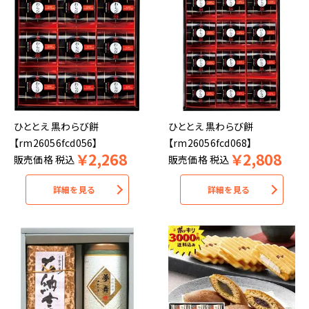
ひととえ 黒わらび餅
ひととえ 黒わらび餅
【rm26056fcd056】
【rm26056fcd068】
￥
2,268
￥
2,808
販売価格
税込
販売価格
税込
詳細を見る
詳細を見る