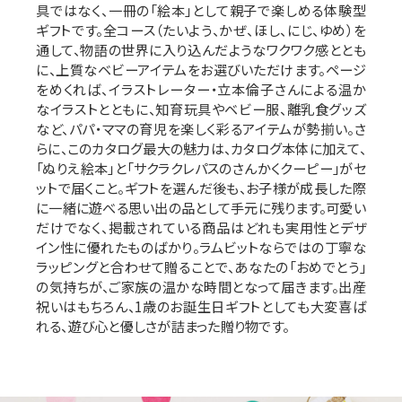
具ではなく、一冊の「絵本」として親子で楽しめる体験型
ギフトです。全コース（たいよう、かぜ、ほし、にじ、ゆめ）を
通して、物語の世界に入り込んだようなワクワク感ととも
に、上質なベビーアイテムをお選びいただけます。ページ
をめくれば、イラストレーター・立本倫子さんによる温か
なイラストとともに、知育玩具やベビー服、離乳食グッズ
など、パパ・ママの育児を楽しく彩るアイテムが勢揃い。さ
らに、このカタログ最大の魅力は、カタログ本体に加えて、
「ぬりえ絵本」と「サクラクレパスのさんかくクーピー」がセ
ットで届くこと。ギフトを選んだ後も、お子様が成長した際
に一緒に遊べる思い出の品として手元に残ります。可愛い
だけでなく、掲載されている商品はどれも実用性とデザ
イン性に優れたものばかり。ラムビットならではの丁寧な
ラッピングと合わせて贈ることで、あなたの「おめでとう」
の気持ちが、ご家族の温かな時間となって届きます。出産
祝いはもちろん、1歳のお誕生日ギフトとしても大変喜ば
れる、遊び心と優しさが詰まった贈り物です。