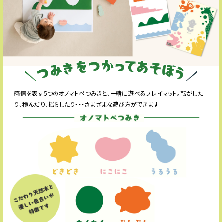
カタログギフトにプチギフト付き！
SPECI
感情を表す5つのオノマトペつみきと、一緒に遊べるプレイマット。転がした
り、積んだり、揺らしたり・・・さまざまな遊び方ができます
オノマトペつみき