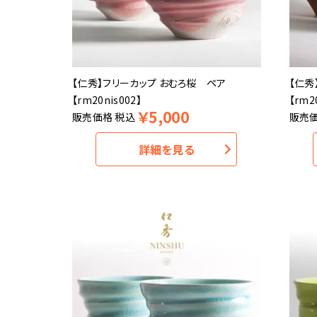
【仁秀】フリーカップ おむろ桜 ペア
【仁秀
【rm20nis002】
【rm2
￥
5,000
販売価格
税込
販売
詳細を見る