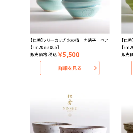
【仁秀】フリーカップ 水の精 内硝子 ペア
【仁秀
【rm20nis005】
【rm2
￥
5,500
販売価格
税込
販売
詳細を見る