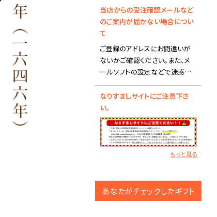
当店からの受注確認メールなど
■夏季休業前の出荷スケジュー
のご案内が届かない場合につい
ルにつきまして■
て
ご登録のアドレスにお間違いが
【8月12日(水) 15:00までのご注
ないかご確認ください。また、メ
文】
ールソフトの設定などで迷惑メ
・ブックタイプ-カタログギフト：8
ールフォルダに入ることがありま
月12日(水)までに出荷
すので、そちらも合わせご確認く
なりすましサイトにご注意下さ
※銀行振込の場合、入金確認
ださい。
い。
後の出荷になります。
メール設定で受信拒否になって
いる場合は、
・ブックタイプ-カタログギフト以
info@rambbit.netの受信許可
外の商品：商品により、出荷日が
設定をお願い致します。
もっと見る
異なります。
ご登録アドレスが携帯アドレスの
お急ぎの場合はお問い合わせ
場合はセキュリティの都合によ
下さい。
り、 パソコンからのメール受信が
あなたがチェックしたギフト
※商品によりましては、8月17
されないという可能性もござい
日(月)以降の出荷になる場合が
ますので、 パソコンアドレスでの