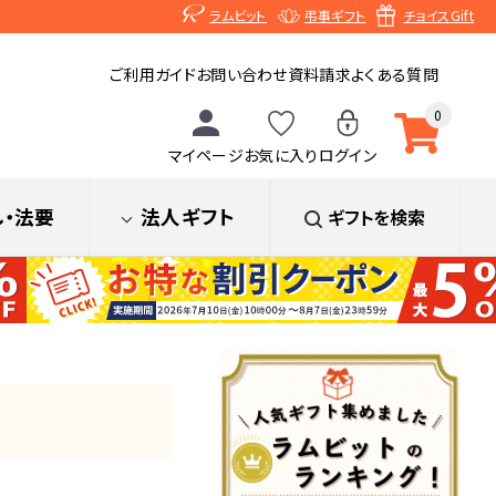
ラムビット
弔事ギフト
チョイスGift
ご利用ガイド
お問い合わせ
資料請求
よくある質問
0
マイページ
お気に入り
ログイン
し
・法要
法人ギフト
ギフトを検索