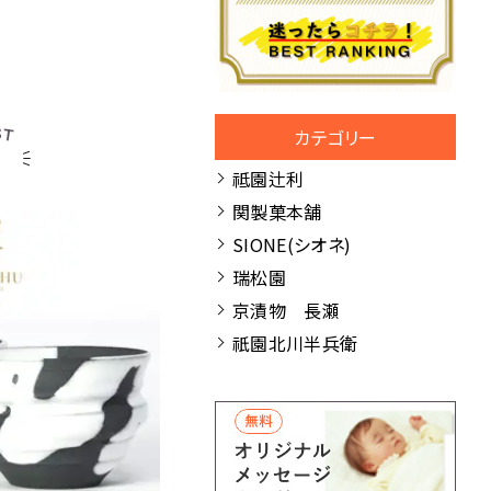
カテゴリー
祗園辻利
関製菓本舗
SIONE(シオネ)
瑞松園
京漬物 長瀬
祇園北川半兵衛