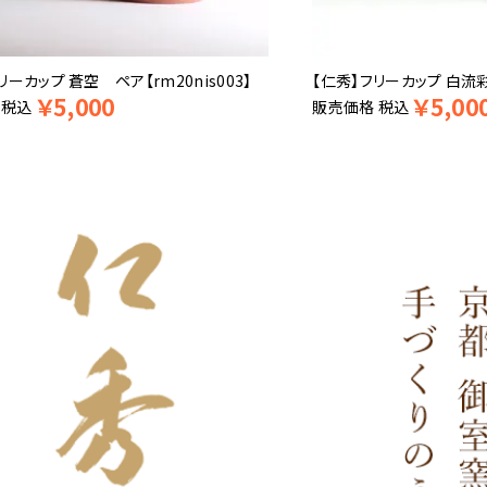
リーカップ 蒼空 ペア【rm20nis003】
【仁秀】フリーカップ 白流彩 
￥
5,000
￥
5,00
税込
販売価格
税込