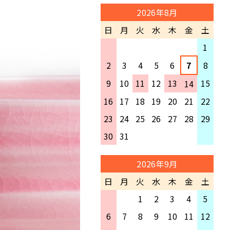
ございます。
ご登録をおすすめいたします。
2026年8月
上記をご確認いただいたにもか
【8月12日(水)15:00以降のご注
日
月
火
水
木
金
土
かわらず、弊店よりのメールが確
文】
認できない場合、お手数ですがご
1
・8月17日(月)以降、順次出荷
連絡いただけますようお願いい
2
3
4
5
6
7
8
たします。
夏季休業中にいただきましたご
9
10
11
12
13
15
14
注文・商品の発送・お問い合わせ
に関しましては、 2026年8月17
16
17
18
19
20
21
22
日(月)以降に順次ご対応させて
23
24
25
26
27
28
29
いただきます。
30
31
注文状況などにより、ご指定いた
だきました日付にお届けできな
い場合がございます。
2026年9月
何卒ご了承くださいませ。
日
月
火
水
木
金
土
期間中はご不便をおかけします
1
2
3
4
5
が何卒よろしくお願い致します。
6
7
8
9
10
11
12