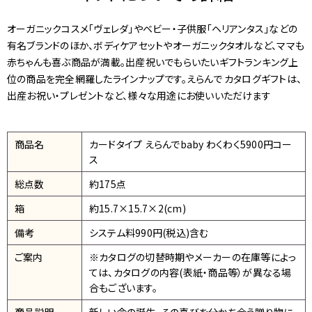
オーガニックコスメ「ヴェレダ」やベビー・子供服「ヘリアンタス」などの
有名ブランドのほか、ボディケアセットやオーガニックタオルなど、ママも
赤ちゃんも喜ぶ商品が満載。出産祝いでもらいたいギフトランキング上
位の商品を完全網羅したラインナップです。えらんで カタログギフトは、
出産お祝い・プレゼントなど、様々な用途にお使いいただけます
商品名
カードタイプ えらんでbaby わくわく5900円コー
ス
総点数
約175点
箱
約15.7×15.7×2(cm)
備考
システム料990円(税込)含む
ご案内
※カタログの切替時期やメーカーの在庫等によっ
ては、カタログの内容(表紙・商品等）が異なる場
合もございます。