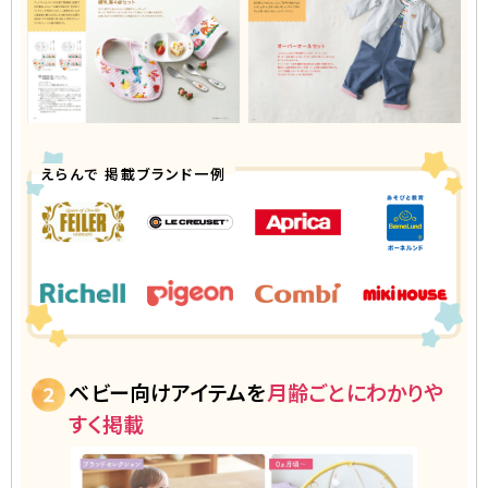
えらんで 掲載ブランド一例
ベビー向けアイテムを
月齢ごとにわかりや
すく掲載
2