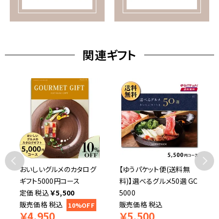
関連ギフト
おいしいグルメのカタログ
【ゆうパケット便(送料無
ギフト5000円コース
料)】選べるグルメ50選 GC
税込
￥
5,500
5000
販売価格
税込
販売価格
税込
10%OFF
￥
4,950
￥
5,500