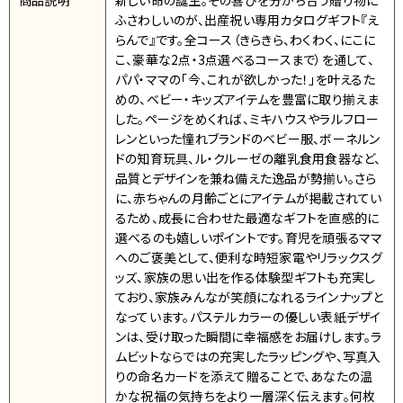
商品説明
新しい命の誕生。その喜びを分かち合う贈り物に
ふさわしいのが、出産祝い専用カタログギフト『え
らんで』です。全コース（きらきら、わくわく、にこに
こ、豪華な2点・3点選べるコースまで）を通して、
パパ・ママの「今、これが欲しかった！」を叶えるた
めの、ベビー・キッズアイテムを豊富に取り揃えま
した。ページをめくれば、ミキハウスやラルフロー
レンといった憧れブランドのベビー服、ボーネルン
ドの知育玩具、ル・クルーゼの離乳食用食器など、
品質とデザインを兼ね備えた逸品が勢揃い。さら
に、赤ちゃんの月齢ごとにアイテムが掲載されてい
るため、成長に合わせた最適なギフトを直感的に
選べるのも嬉しいポイントです。育児を頑張るママ
へのご褒美として、便利な時短家電やリラックスグ
ッズ、家族の思い出を作る体験型ギフトも充実し
ており、家族みんなが笑顔になれるラインナップと
なっています。パステルカラーの優しい表紙デザイ
ンは、受け取った瞬間に幸福感をお届けします。ラ
ムビットならではの充実したラッピングや、写真入
りの命名カードを添えて贈ることで、あなたの温
かな祝福の気持ちをより一層深く伝えます。何枚