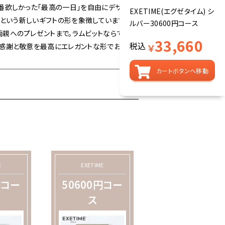
番欲しかった「最高の一日」を自由にデザイ
EXETIME(エグゼタイム) シ
」という新しいギフトの形を象徴しています。
ルバー30600円コース
親へのプレゼントまで。ラムビットならでは
33,660
税込
の感謝と敬意を最高にエレガントな形でお届
￥
カートボタンへ移動
E
EXETIME
円コー
50600円コー
ス