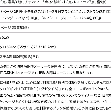
39点、寝具33点、チャリティー5点、体験ギフト8点、レストラン7点、宿9点）
48ページ（湯宿・ホテル(2名1泊1～2食付プラン)117点、レストラン(2名
ージング・スパなど）18点、ゴルフ(アコーディア・ゴルフ2～4名)97点
8ページ（家電53点）
751点
タログ本体（B5サイズ 25.7*18.2cm）
ステム料660円(税込)含む
カタログの切替時期やメーカーの在庫等によっては、カタログの内容(表紙
商品画像はイメージです。掲載内容はコースにより異なります。
に残る「物」以上に、心に深く刻まれる「特別な体験」を届けたい。そんな
タログギフト『EXETIME（エグゼタイム）』です。全コース（Part 1～Par
国の名湯・旅館での宿泊や、憧れの名門レストランでのディナーなど、日常
た。ページをめくれば、老舗旅館のおもてなし、五感を満たすエステ、さらに
体験まで、大人の好奇心を刺激するプランが勢揃い。ご予算に合わせた各コ