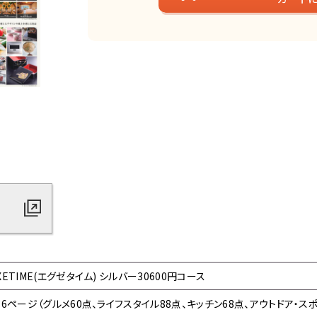
XETIME(エグゼタイム) シルバー30600円コース
36ページ（グルメ60点、ライフスタイル88点、キッチン68点、アウトドア・ス