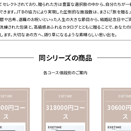
てセレクトされており、贈られた方は豊富な選択肢の中から、自分たちが一
できます。JTBの協力により実現した圧倒的な施設数は、まさに「旅を贈る
暦や古希、退職のお祝いといった人生の大きな節目から、結婚記念日やご両
洗練された包装と、高級感あふれるカタログとともに贈ることで、あなた
します。大切なあの方へ、語り草になるような素晴らしい思い出を。
同シリーズの商品
各コース値段別のご案内
EXETIME
EXETIME
EXETIM
000円コー
318000円コー
30600
ス
ス
ス