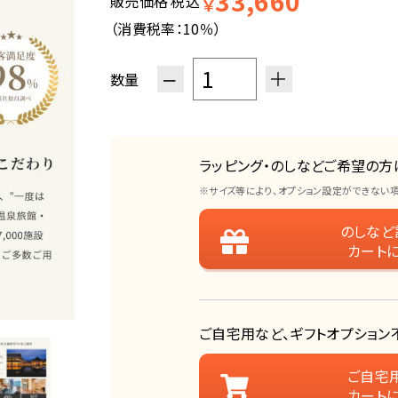
33,660
販売価格
税込
￥
（消費税率：
10％
）
−
＋
数量
ラッピング・のしなどご希望の方
※サイズ等により、オプション設定ができない
のしなど
カート
ご自宅用など、ギフトオプション
ご自宅
カート