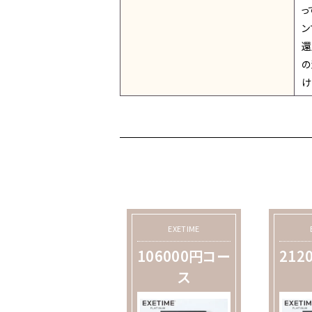
っ
ン
還
の
け
EXETIME
106000円コー
212
ス