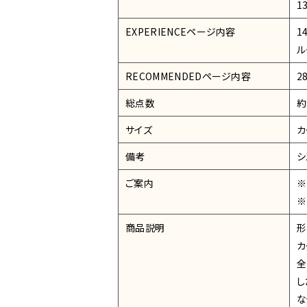
1
EXPERIENCEページ内容
1
ル
RECOMMENDEDページ内容
2
総点数
約
サイズ
カ
備考
シ
ご案内
※
※
商品説明
形
カ
全
し
な