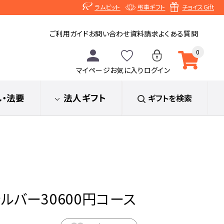
ラムビット
弔事ギフト
チョイスGift
ご利用ガイド
お問い合わせ
資料請求
よくある質問
0
マイページ
お気に入り
ログイン
し
・法要
法人ギフト
ギフトを検索
 シルバー30600円コース