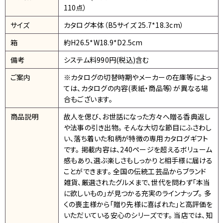
110点）
サイズ
カタログ本体（B5サイズ 25.7*18.3cm）
箱
約H26.5*W18.9*D2.5cm
備考
システム料990円(税込)含む
ご案内
※カタログの切替時期やメーカーの在庫等によっ
ては、カタログの内容(表紙・商品等）が異なる場
合もございます。
商品説明
故人を偲び、お世話になった方々へ贈る香典返し
や法事の引き出物。 そんな大切な節目にふさわし
い、落ち着いた和柄が特徴の専用カタログギフト
です。 掲載内容は、240ページを超えるボリューム
感もあり、選ぶ楽しさもしっかりと相手様に届ける
ことができます。 全国の伝統工芸品からブランド
雑貨、厳選されたグルメまで、世代を問わず「本当
に欲しいもの」が見つかる充実のラインナップ。 多
くの喪主様から「贈り先様に喜ばれた」と高評価を
いただいている安心のシリーズです。 当店では、知