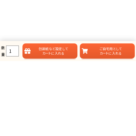
数
包装紙など
設定して
ご自宅用として
カートに入れる
カートに入れる
量
ラムビットのカタログギフト一覧
ラムビットでは用途やお届けスタイルに合わせて、多彩なカタログギフ
トをご用意しております。
総合タイプ-カタログギフト