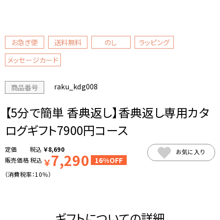
お急ぎ便
送料無料
のし
ラッピング
メッセージカード
raku_kdg008
商品番号
【5分で簡単 香典返し】香典返し専用カタ
ログギフト7900円コース
税込
￥
8,690
お気に入り
7,290
16%OFF
販売価格
税込
￥
（消費税率：
10％
）
ギフトについての詳細