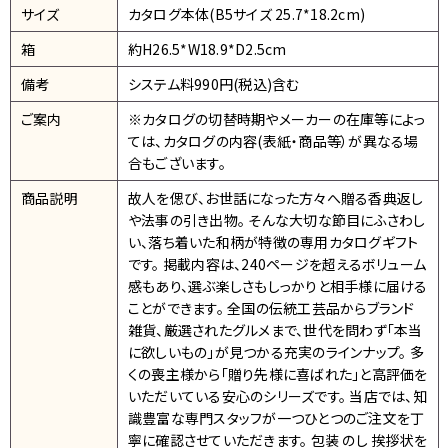
サイズ
カタログ本体(B5サイズ 25.7*18.2cm)
箱
約H26.5*W18.9*D2.5cm
備考
システム料990円(税込)含む
ご案内
※カタログの切替時期やメーカーの在庫等によっ
ては、カタログの内容(表紙・商品等）が異なる場
合もございます。
商品説明
故人を偲び、お世話になった方々へ贈る香典返し
や法事の引き出物。 そんな大切な節目にふさわし
い、落ち着いた和柄が特徴の専用カタログギフト
です。 掲載内容は、240ページを超えるボリューム
感もあり、選ぶ楽しさもしっかりと相手様に届ける
ことができます。 全国の伝統工芸品からブランド
雑貨、厳選されたグルメまで、世代を問わず「本当
に欲しいもの」が見つかる充実のラインナップ。 多
くの喪主様から「贈り先様に喜ばれた」と高評価を
いただいている安心のシリーズです。 当店では、知
識豊富な専門スタッフが一つひとつのご注文を丁
寧に確認させていただきます。 包装 のし 挨拶状を