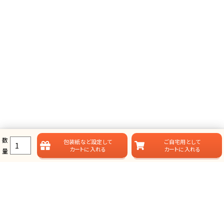
数
包装紙など
設定して
ご自宅用として
カートに入れる
カートに入れる
量
ラムビットのカタログギフト一覧
ラムビットでは用途やお届けスタイルに合わせて、多彩なカタログギフ
トをご用意しております。