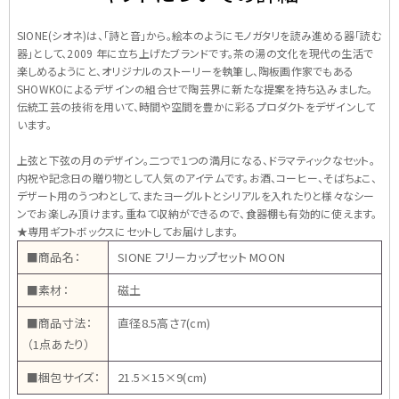
SIONE(シオネ)は、「詩と音」から。絵本のようにモノガタリを読み進める器「読む
器」として、2009 年に立ち上げたブランドです。茶の湯の文化を現代の生活で
楽しめるようにと、オリジナルのストーリーを執筆し、陶板画作家でもある
SHOWKOによるデザインの組合せで陶芸界に新たな提案を持ち込みました。
伝統工芸の技術を用いて、時間や空間を豊かに彩るプロダクトをデザインして
います。
上弦と下弦の月のデザイン。二つで１つの満月になる、ドラマティックなセット。
内祝や記念日の贈り物として人気のアイテムです。お酒、コーヒー、そばちょこ、
デザート用のうつわとして、またヨーグルトとシリアルを入れたりと様々なシー
ンでお楽しみ頂けます。重ねて収納ができるので、食器棚も有効的に使えます。
★専用ギフトボックスにセットしてお届けします。
■商品名：
SIONE フリーカップセット MOON
■素材：
磁土
■商品寸法：
直径8.5高さ7(cm)
（1点あたり）
■梱包サイズ：
21.5×15×9(cm)