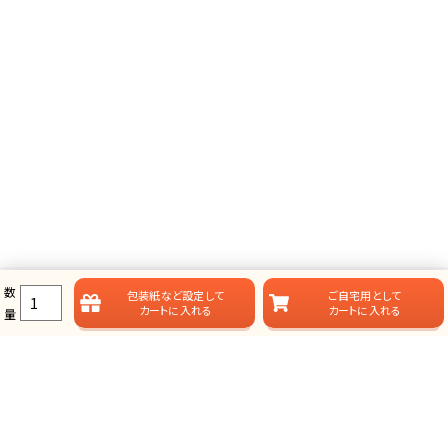
数
包装紙など
設定して
ご自宅用として
カートに入れる
カートに入れる
量
ラムビットのカタログギフト一覧
ラムビットでは用途やお届けスタイルに合わせて、多彩なカタログギフ
トをご用意しております。