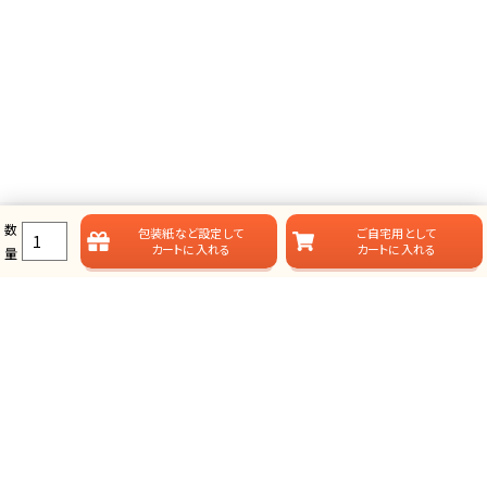
数
包装紙など
設定して
ご自宅用として
カートに入れる
カートに入れる
量
ラムビットのカタログギフト一覧
ラムビットでは用途やお届けスタイルに合わせて、多彩なカタログギフ
トをご用意しております。
総合タイプ-カタログギフト