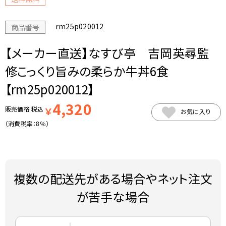
rm25p020012
商品番号
【メーカー直送】なすび亭 吉岡英尋監
修こっくり旨みの柔らか牛丼6食
【rm25p020012】
4,320
販売価格
税込
￥
お気に入り
（消費税率：
8％
）
複数の配送先がある場合やネット注文
が苦手な場合