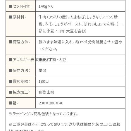
■セット内容：
140g×6
■原材料：
牛肉（アメリカ産）、たまねぎ、しょうゆ、ワイン、砂
糖、みそ、しょうがペースト、ばれいしょ、でん粉、（一
部に小麦・牛肉・大豆を含む）
■調理方法：
袋のまま熱湯に入れ、約3～４分間沸騰させて温め
てください。
■アレルギー表示対象品目：
小麦・牛肉・大豆
■保存方法：
常温
■賞味期限：
180日
■製造加工：
和歌山県
■箱：
290×200×40
※ラッピングは簡易包装となっております。
※二重包装は不可となっております。送り状は簡易包装の上に、直接