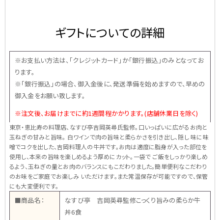
ギフトについての詳細
※お支払い方法は、「クレジットカード」か「銀行振込」のみとなってお
ります。
※「銀行振込」の場合、御入金後に、発送準備を始めますので、早めの
御入金をお願い致します。
※注文後、お届けまでに約1週間程かかります。(店舗休業日を除く)
東京・恵比寿の料理店、なすび亭吉岡英尋氏監修。口いっぱいに広がるお肉と
玉ねぎの甘みと旨味。 白ワインで肉の旨味と柔らかさを引き出し、隠し 味に味
噌でコクを出した、吉岡料理人の牛丼です。お肉は適度に脂身が入った部位を
使用し、本来の旨味を楽しめるよう厚めにカット。一袋で ご飯をしっかり楽しめ
るよう、玉ねぎの量とお肉のバランスにもこだわりました。簡単便利なこだわり
のお味をご家庭でお楽しみ いただけます。また常温保存が可能ですので、保管
にも大変便利です。
■商品名：
なすび亭 吉岡英尋監修こっくり旨みの柔らか牛
丼6食