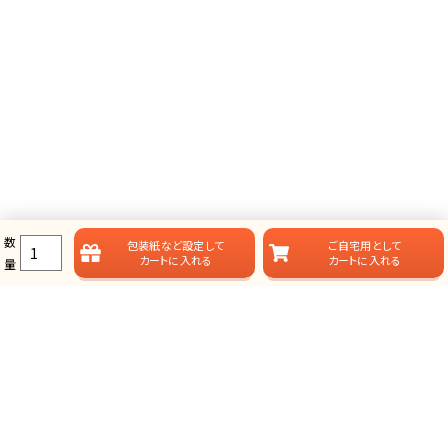
数
包装紙など
設定して
ご自宅用として
カートに入れる
カートに入れる
量
ラムビットのカタログギフト一覧
ラムビットでは用途やお届けスタイルに合わせて、多彩なカタログギフ