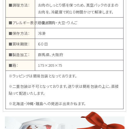
■調理方法：
お肉のしっとり感を保つため、真空パックのままの
お肉を、冷蔵庫で約１０時間かけて解凍します。
■アレルギー表示対象品目：
小麦・牛肉・大豆・りんご
■保存方法：
冷凍
■賞味期限：
６０日
■製造加工：
群馬県、大阪府
■箱：
175×205×75
※ラッピングは簡易包装となっております。
※二重包装は不可となっております。送り状は簡易包装の上に、直接
貼って配送いたします。
※北海道・沖縄・離島への発送は出来かねます。