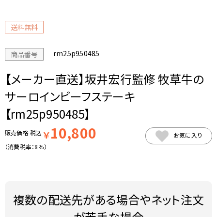
送料無料
rm25p950485
商品番号
【メーカー直送】坂井宏行監修 牧草牛の
サーロインビーフステーキ
【rm25p950485】
10,800
販売価格
税込
￥
お気に入り
（消費税率：
8％
）
複数の配送先がある場合やネット注文
が苦手な場合