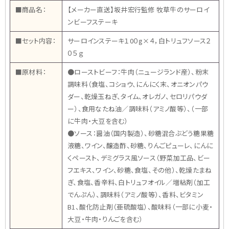
■商品名：
【メーカー直送】坂井宏行監修 牧草牛のサーロイ
ンビーフステーキ
■セット内容：
サーロインステーキ１0０g×４，白トリュフソース２
０５ｇ
■原材料：
●ローストビーフ：牛肉（ニュージランド産）、粉末
調味料（食塩、コショウ、にんにく末、オニオンパウ
ダー、乾燥玉ねぎ、タイム、オレガノ、セロリパウダ
ー）、食用なたね油／調味料（アミノ酸等）、（一部
に牛肉・大豆を含む）
●ソース：醤油（国内製造）、砂糖混合ぶどう糖果糖
液糖、ワイン、醸造酢、砂糖、りんごピューレ、にんに
くペースト、デミグラス風ソース（野菜加工品、ビー
フエキス、ワイン、砂糖、食塩、その他）、乾燥たまね
ぎ、食塩、香辛料、白トリュフオイル／増粘剤（加工
でんぷん）、調味料（アミノ酸等）、香料、ビタミン
B1、酸化防止剤（亜硫酸塩）、酸味料（一部に小麦・
大豆・牛肉・りんごを含む）