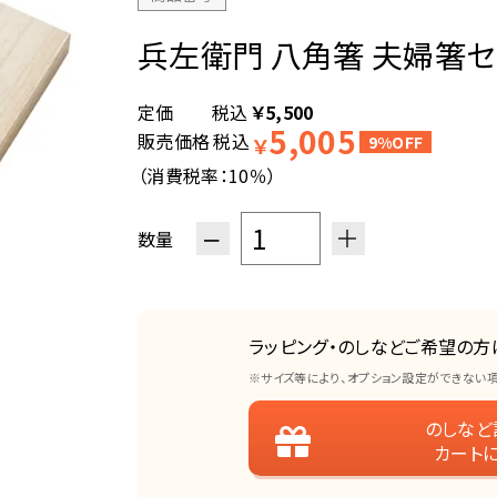
兵左衛門 八角箸 夫婦箸セット
税込
￥
5,500
5,005
販売価格
税込
￥
9%OFF
（消費税率：
10％
）
−
＋
数量
ラッピング・のしなどご希望の方
※サイズ等により、オプション設定ができない
のしなど
カート