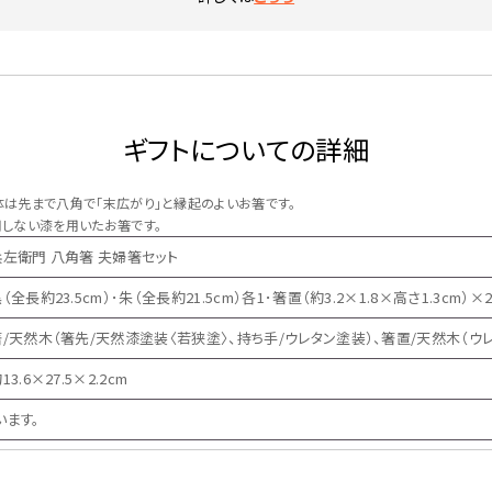
ギフトについての詳細
体は先まで八角で「末広がり」と縁起のよいお箸です。
しない漆を用いたお箸です。
兵左衛門 八角箸 夫婦箸セット
（全長約23.5cm）･朱（全長約21.5cm）各1･箸置（約3.2×1.8×高さ1.3cm）×
箸/天然木（箸先/天然漆塗装〈若狭塗〉、持ち手/ウレタン塗装）、箸置/天然木（ウ
13.6×27.5×2.2cm
います。