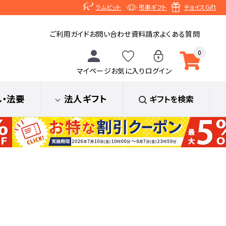
ラムビット
弔事ギフト
チョイスGift
ご利用ガイド
お問い合わせ
資料請求
よくある質問
0
マイページ
お気に入り
ログイン
し
・法要
法人ギフト
ギフトを検索