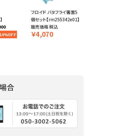
フロイド バタフライ箸置5
】
個セット【rm255342e01】
000
販売価格
税込
￥
4,070
14%OFF
場合