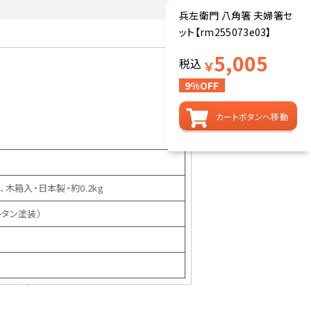
兵左衛門 八角箸 夫婦箸セ
ット【rm255073e03】
5,005
税込
￥
9%OFF
カートボタンへ移動
2、木箱入・日本製・約0.2kg
レタン塗装）