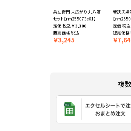
兵左衛門 末広がり 丸八箸
若狭夫婦
セット【rm255073e01】
【rm2550
税込
￥
3,300
税込
販売価格
税込
販売価格
￥
3,245
￥
7,64
複