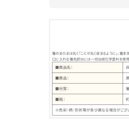
箸のあたまは丸く「ことが丸く収まるように」、箸本
口に入れる箸先部分には一切合成化学塗料を使用
■商品名：
■商品：
黒
■材質：
■箱：
約
※色彩･柄･形状等が多少異なる場合がござ