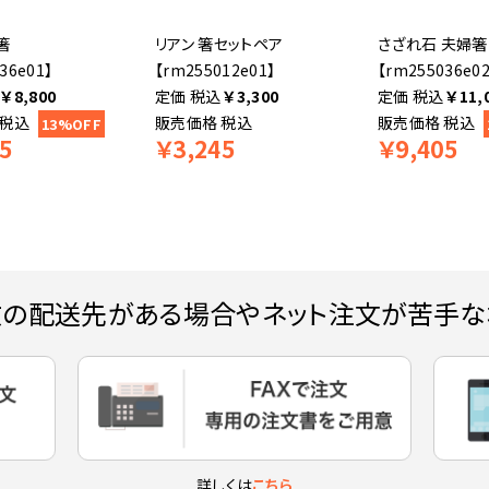
箸
リアン 箸セットペア
さざれ石 夫婦箸
36e01】
【rm255012e01】
【rm255036e02
￥
8,800
税込
￥
3,300
税込
￥
11,
税込
販売価格
税込
販売価格
税込
13%OFF
5
￥
3,245
￥
9,405
数の配送先がある場合やネット注文が苦手な
詳しくは
こちら