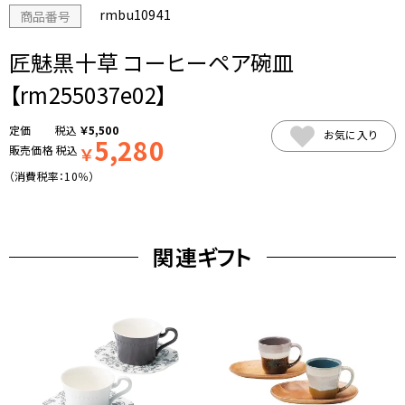
rmbu10941
商品番号
匠魅黒十草 コーヒーペア碗皿
【rm255037e02】
税込
￥
5,500
お気に入り
5,280
販売価格
税込
￥
（消費税率：
10％
）
関連ギフト