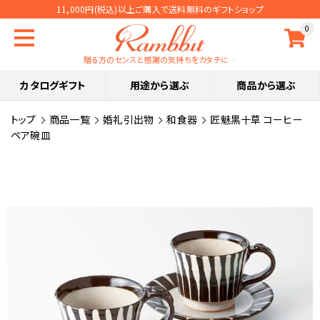
11,000円(税込)以上ご購入で送料無料のギフトショップ
0
贈る方のセンスと感謝の気持ちをカタチに…
カタログギフト
用途から選ぶ
商品から選ぶ
トップ
商品一覧
婚礼引出物
和食器
匠魅黒十草 コーヒー
ペア碗皿