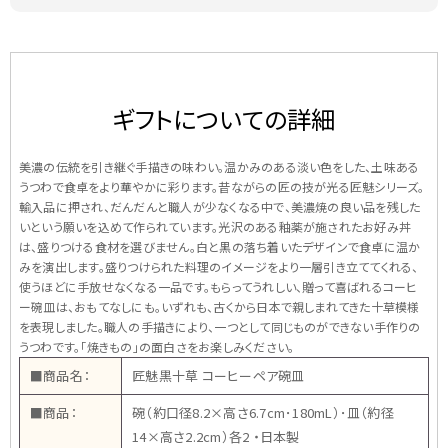
ギフトについての詳細
美濃の伝統を引き継ぐ手描きの味わい。温かみのある淡い色をした、土味ある
うつわで食卓をより華やかに彩ります。昔ながらの匠の技が光る匠魅シリーズ。
輸入品に押され、だんだんと職人が少なくなる中で、美濃焼の良い品を残した
いという願いを込めて作られています。光沢のある釉薬が施されたお好み丼
は、盛りつける食材を選びません。白と黒の落ち着いたデザインで食卓に温か
みを演出します。盛りつけられた料理のイメージをより一層引き立ててくれる、
使うほどに手放せなくなる一品です。もらってうれしい、贈って喜ばれるコーヒ
ー碗皿は、おもてなしにも。いずれも、古くから日本で親しまれてきた十草模様
を表現しました。職人の手描きにより、一つとして同じものができない手作りの
うつわです。「焼きもの」の面白さをお楽しみください。
■商品名：
匠魅黒十草 コーヒーペア碗皿
■商品：
碗（約口径8.2×高さ6.7cm･180mL）･皿（約径
14×高さ2.2cm）各2 ・日本製