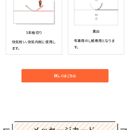
黒白
5本結切り
弔事用のし紙専用となりま
快気祝い、快気内祝に使用し
す。
ます。
詳しくはこちら