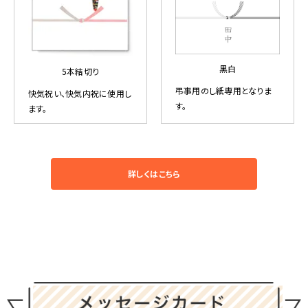
黒白
5本結切り
弔事用のし紙専用となりま
快気祝い、快気内祝に使用し
す。
ます。
詳しくはこちら