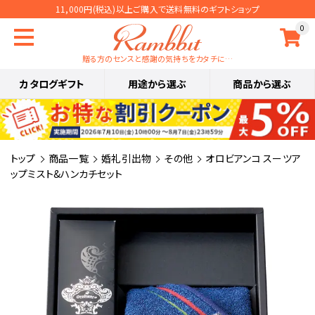
11,000円(税込)以上ご購入で送料無料のギフトショップ
0
贈る方のセンスと感謝の気持ちをカタチに…
カタログギフト
用途から選ぶ
商品から選ぶ
トップ
商品一覧
婚礼引出物
その他
オロビアンコ スーツア
ップミスト&ハンカチセット