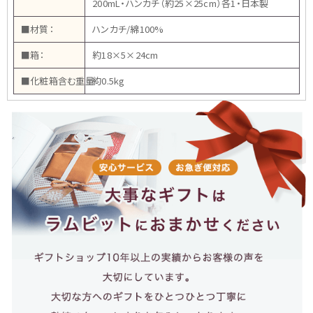
200mL・ハンカチ（約25×25cm）各1・日本製
■材質：
ハンカチ/綿100%
■箱：
約18×5×24cm
■化粧箱含む重量：
約0.5kg