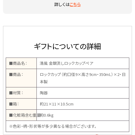
詳しくは
こちら
ギフトについての詳細
■商品名：
清風 金銀流しロックカップペア
■商品：
ロックカップ（約口径9×高さ9cm・350mL）×2・日
本製
■材質：
陶器
■箱：
約21×11×10.5cm
■化粧箱含む重量：
約0.6kg
※色彩・柄・形状等が多少異なる場合がございます。