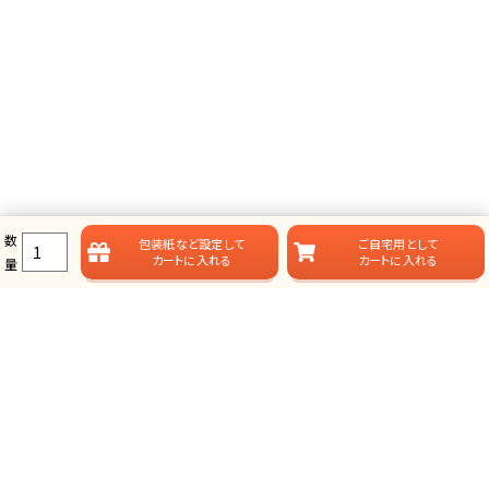
数
包装紙など
設定して
ご自宅用として
カートに入れる
カートに入れる
量
ラムビットのカタログギフト一覧
ラムビットでは用途やお届けスタイルに合わせて、多彩なカタログギフ
トをご用意しております。