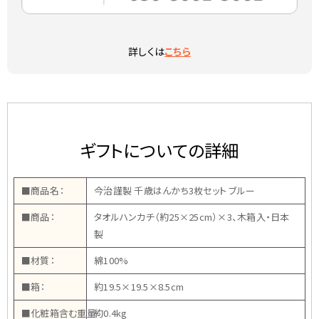
詳しくは
こちら
ギフトについての詳細
■商品名：
今治謹製 千歳はんかち3枚セット ブルー
■商品：
タオルハンカチ（約25×25cm）×3、木箱入・日本
製
■材質：
綿100%
■箱：
約19.5×19.5×8.5cm
■化粧箱含む重量：
約0.4kg