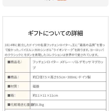
ギフトについての詳細
1814年に創立したドイツの名窯フッチェンロイター。王に“最高の品質”を誓っ
て授かった、バイエルン州のシンボル“ライオンマーク”を誇ります。ヨーロッパ
のクラシックとモダンを表現したコレクションは世界中で愛されています。
■商品名：
フッチェンロイター メドレー・バルデモッサ マグカッ
プ
■商品：
約口径7.5×高さ9.5cm・300mL・ドイツ製
■材質：
磁器
■箱：
約11×11×11cm
■化粧箱含む重量:
約0.3kg