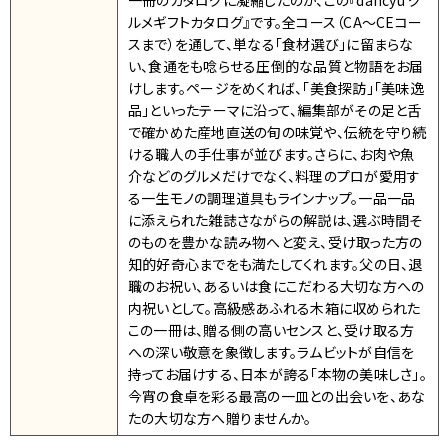
一冊のカタログに凝縮したのが、この『dancyu グ
ルメギフトカタログ』です。全コース（CA～CEコー
スまで）を通して、単なる「食材選び」に留まらな
い、食通をも唸らせる圧倒的な品質と物語をお届
けします。ページをめくれば、「美食探訪」「美味逸
品」といったテーマに沿って、編集部がその足と舌
で確かめた産地直送の旬の味覚や、伝統を守り続
ける職人の手仕事が並びます。さらに、お肉や魚
介などのグルメだけでなく、料理のプロが愛用す
る一生モノの調理道具もラインナップ。一品一品
に添えられた雑誌さながらの解説は、選ぶ時間そ
のものを豊かな読み物へと変え、受け取った方の
知的好奇心までをも満たしてくれます。父の日、退
職のお祝い、あるいは食にこだわる大切な方への
内祝いとして。高級感あふれる木箱に収められた
この一冊は、贈る側の高いセンスと、受け取る方
への深い敬意を象徴します。ラムビットが自信を
持ってお届けする、日本が誇る「本物の美味しさ」。
今宵の食卓を彩る最高の一皿との出会いを、あな
たの大切な方へ贈りませんか。