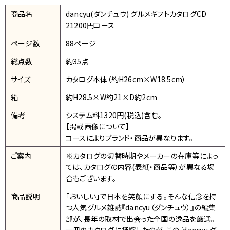
商品名
dancyu(ダンチュウ) グルメギフトカタログCD
21200円コース
ページ数
88ページ
総点数
約35点
サイズ
カタログ本体（約H26cm×W18.5cm）
箱
約H28.5×W約21×D約2cm
備考
システム料1320円(税込)含む。
【掲載画像について】
コースによりブランド・商品が異なります。
ご案内
※カタログの切替時期やメーカーの在庫等によっ
ては、カタログの内容(表紙・商品等）が異なる場
合もございます。
商品説明
「おいしい」で日本を笑顔にする。そんな信念を持
つ人気グルメ雑誌『dancyu（ダンチュウ）』の編集
部が、長年の取材で出会った全国の逸品を厳選。