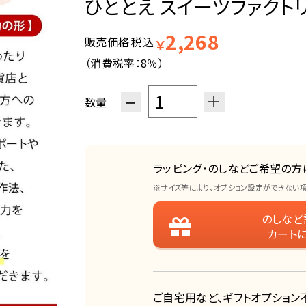
ひととえ スイーツファクトリー【
2,268
販売価格
税込
￥
（消費税率：
8％
）
−
＋
数量
ラッピング・のしなどご希望の方
※サイズ等により、オプション設定ができない
のしなど
カート
ご自宅用など、ギフトオプション