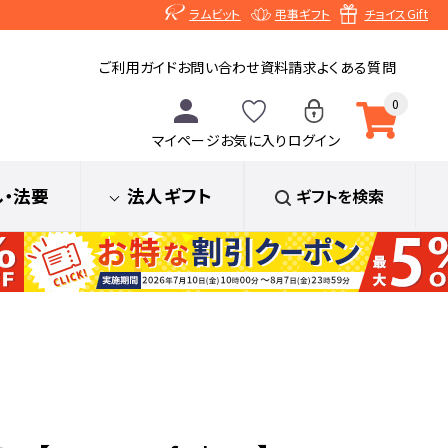
ラムビット
弔事ギフト
チョイスGift
ご利用ガイド
お問い合わせ
資料請求
よくある質問
0
マイページ
お気に入り
ログイン
し
・法要
法人ギフト
ギフトを検索