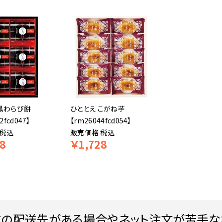
 黒わらび餅
ひととえ こがね芋
2fcd047】
【rm26044fcd054】
税込
販売価格
税込
8
￥
1,728
数の配送先がある場合やネット注文が苦手な