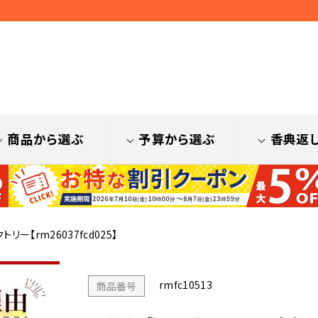
商品から選ぶ
予算から選ぶ
香典返
リー【rm26037fcd025】
rmfc10513
商品番号