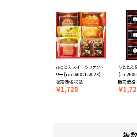
ひととえ スイーツファクト
ひととえ
リー【rm26002fcd023】
【rm2600
販売価格
税込
販売価格
￥
1,728
￥
1,72
複