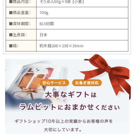
■商品内容：
そうめん50g×9束 【小麦】
■商品重量：
700g
■賞味期間：
810日間
■生産国：
日本
■箱：
約木箱208×238×35mm