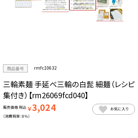
rmfc10632
商品番号
三輪素麺 手延べ三輪の白髭 細麺（レシピ
集付き）【rm26069fcd040】
3,024
販売価格
税込
￥
お気に入り
（消費税率：
8％
）