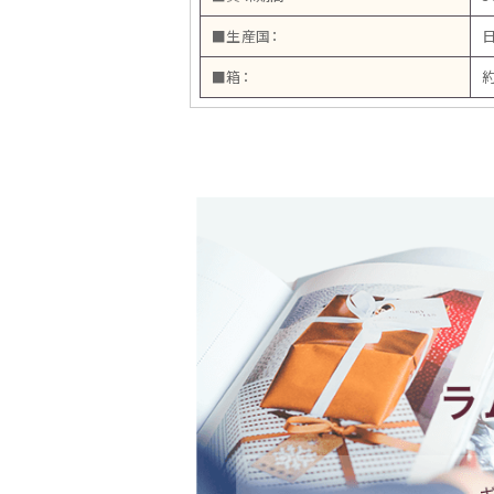
■生産国：
■箱：
約