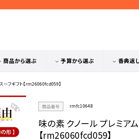
商品から選ぶ
予算から選ぶ
香典返
ーフギフト【rm26060fcd059】
rmfc10648
商品番号
味の素 クノール プレミア
【rm26060fcd059】