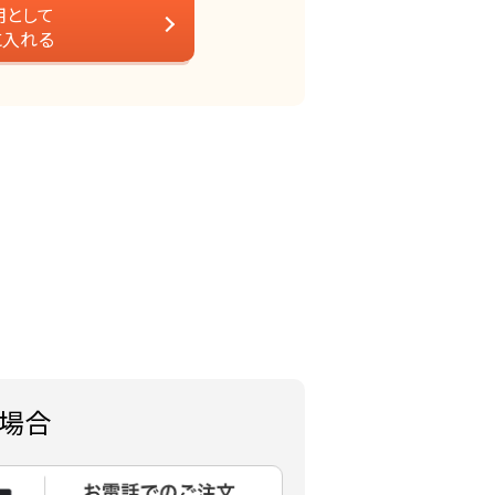
用として
に入れる
場合