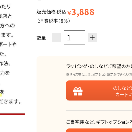
3,888
販売価格
税込
￥
（消費税率：
8％
）
−
＋
数量
ラッピング・のしなどご希望の方
※サイズ等により、オプション設定ができない
のしなど
カート
ご自宅用など、ギフトオプション