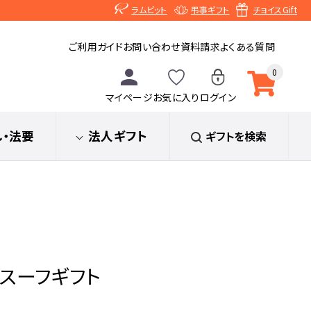
ラムビット
弔事ギフト
チョイスGift
ご利用ガイド
お問い合わせ
資料請求
よくある質問
0
マイページ
お気に入り
ログイン
し
・法要
法人ギフト
ギフトを検索
ムスーフギフト