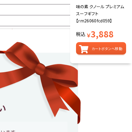
味の素 クノール プレミアム
スーフギフト
【rm26060fcd059】
3,888
税込
￥
カートボタンへ移動