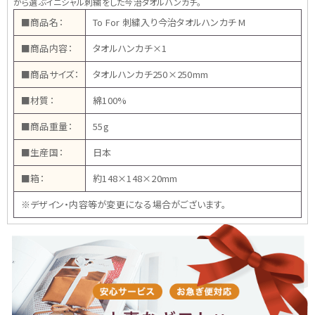
がら選ぶイニシャル刺繍をした今治タオルハンカチ。
■商品名：
To For 刺繍入り今治タオルハンカチ M
■商品内容：
タオルハンカチ×1
■商品サイズ：
タオルハンカチ250×250mm
■材質：
綿100%
■商品重量：
55g
■生産国：
日本
■箱：
約148×148×20mm
※デザイン・内容等が変更になる場合がございます。