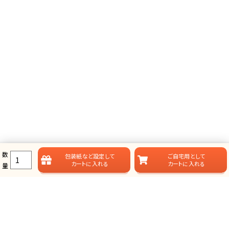
数
包装紙など
設定して
ご自宅用として
カートに入れる
カートに入れる
量
ラムビットのカタログギフト一覧
ラムビットでは用途やお届けスタイルに合わせて、多彩なカタログギフ