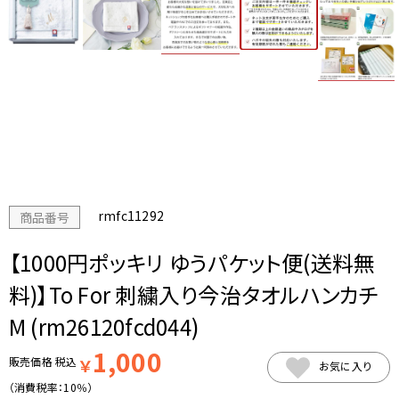
rmfc11292
商品番号
【1000円ポッキリ ゆうパケット便(送料無
料)】To For 刺繍入り今治タオルハンカチ
M (rm26120fcd044)
1,000
販売価格
税込
￥
お気に入り
（消費税率：
10％
）