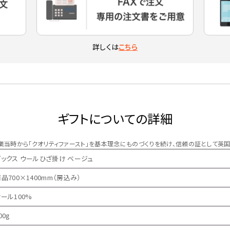
詳しくは
こちら
ギフトについての詳細
」創業当時から「クオリティファースト」を基本理念にものづくりを続け、信頼の証として
ダックス ウールひざ掛け ベージュ
品700×1400mm（房込み）
ール100%
00g