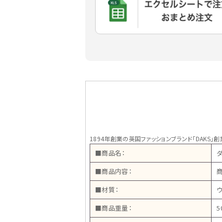
1894年創業の英国ファッションブランド「DAKS
■商品名：
■商品内容：
商
■材質：
ウ
■商品重量：
5