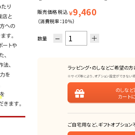
9,460
販売価格
税込
￥
（消費税率：
10％
）
−
＋
数量
ラッピング・のしなどご希望の方
※サイズ等により、オプション設定ができない
のしなど
カート
ご自宅用など、ギフトオプション