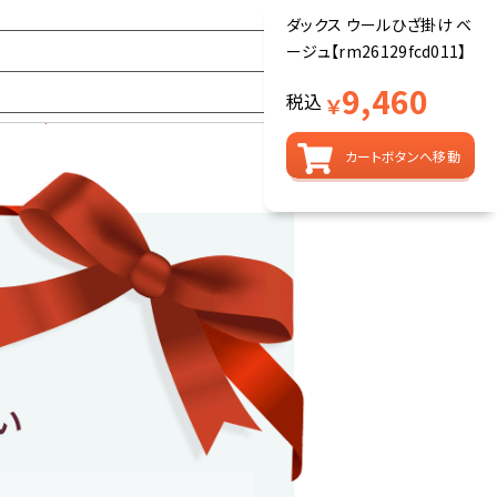
ダックス ウールひざ掛け ベ
ージュ【rm26129fcd011】
9,460
税込
￥
カートボタンへ移動