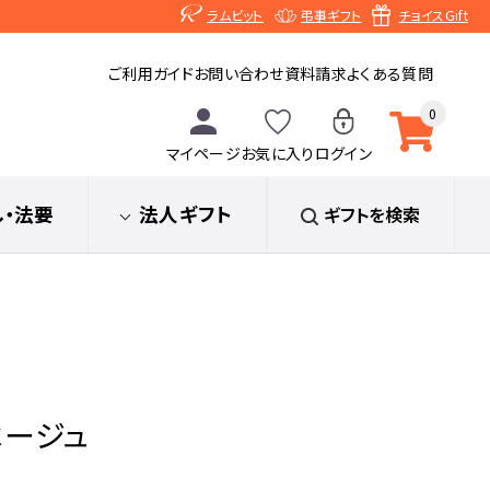
ラムビット
弔事ギフト
チョイスGift
ご利用ガイド
お問い合わせ
資料請求
よくある質問
0
マイページ
お気に入り
ログイン
し
・法要
法人ギフト
ギフトを検索
ベージュ