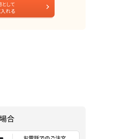
用として
に入れる
場合