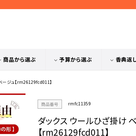
商品から選ぶ
予算から選ぶ
香典返
ジュ【rm26129fcd011】
rmfc11359
商品番号
ダックス ウールひざ掛け 
【rm26129fcd011】