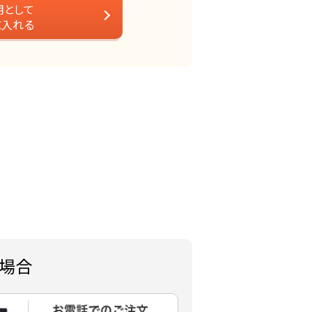
用として
に入れる
場合