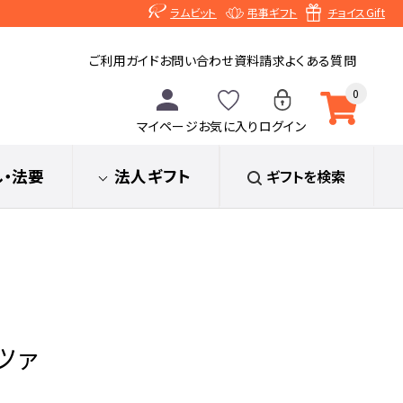
ラムビット
弔事ギフト
チョイスGift
ご利用ガイド
お問い合わせ
資料請求
よくある質問
0
マイページ
お気に入り
ログイン
し
・法要
法人ギフト
ギフトを検索
ツァ