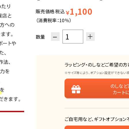
1,100
販売価格
税込
￥
（消費税率：
10％
）
−
＋
数量
ラッピング・のしなどご希望の方
※サイズ等により、オプション設定ができない
のしなど
カート
ご自宅用など、ギフトオプション