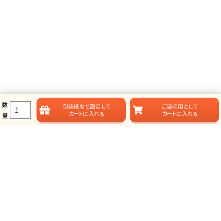
数
包装紙など
設定して
ご自宅用として
カートに入れる
カートに入れる
量
ラムビットのカタログギフト一覧
ラムビットでは用途やお届けスタイルに合わせて、多彩なカタログギフ
トをご用意しております。
総合タイプ-カタログギフト