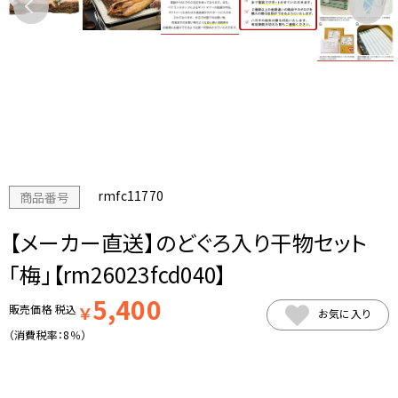
rmfc11770
商品番号
【メーカー直送】のどぐろ入り干物セット
「梅」【rm26023fcd040】
5,400
販売価格
税込
￥
お気に入り
（消費税率：
8％
）