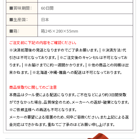
■賞味期間：
60日間
■生産国：
日本
■箱：
箱245×280×55mm
ご注文前に下記の内容をご確認ください。
※決済処理後の発送となりますのでご了承お願います。 | ※決済方法：代
引きは不可となっております。 | ※ご注文後のキャンセルは不可となってお
ります。 | ※お届けまでに約一週間かかります。 | ※他の商品との同梱は出
来かねます。 | ※北海道・沖縄・離島への配送は不可となっております。
商品受取りに関してのご注意
本商品はクール便による配送になります。ご不在などにより約3日間受取
ができなかった場合、品質保全のため、メーカーへの返却・破棄となります。
※ご依頼主様への再送も不可となります。
メーカーの要望による措置のため、何卒ご容赦ください。また上記による返
金対応はできかねます。重ねてご了承のほどお願い申し上げます。